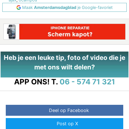
Maak
Amsterdamsdagblad
je Google-favoriet
Heb je een leuke tip, foto of video die je
met ons wilt delen?
APP ONS!
T.
06 - 574 71 321
Deel op Facebook
Post op X