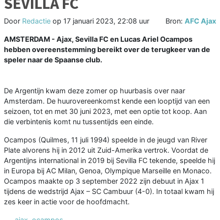
SEVILLA FC
Door
Redactie
op
17 januari 2023, 22:08 uur
Bron:
AFC Ajax
AMSTERDAM - Ajax, Sevilla FC en Lucas Ariel Ocampos
hebben overeenstemming bereikt over de terugkeer van de
speler naar de Spaanse club.
De Argentijn kwam deze zomer op huurbasis over naar
Amsterdam. De huurovereenkomst kende een looptijd van een
seizoen, tot en met 30 juni 2023, met een optie tot koop. Aan
die verbintenis komt nu tussentijds een einde.
Ocampos (Quilmes, 11 juli 1994) speelde in de jeugd van River
Plate alvorens hij in 2012 uit Zuid-Amerika vertrok. Voordat de
Argentijns international in 2019 bij Sevilla FC tekende, speelde hij
in Europa bij AC Milan, Genoa, Olympique Marseille en Monaco.
Ocampos maakte op 3 september 2022 zijn debuut in Ajax 1
tijdens de wedstrijd Ajax – SC Cambuur (4-0). In totaal kwam hij
zes keer in actie voor de hoofdmacht.
ajax
,
ocampos