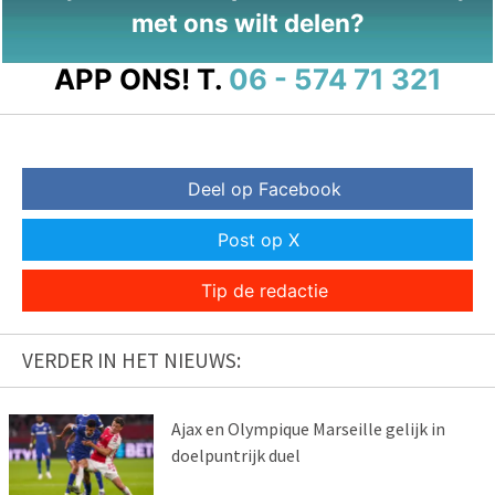
met ons wilt delen?
APP ONS!
T.
06 - 574 71 321
Deel op Facebook
Post op X
Tip de redactie
VERDER IN HET NIEUWS:
Ajax en Olympique Marseille gelijk in
doelpuntrijk duel