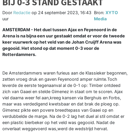
BIJ 0-3 STAND GESTAAKT
Door
Redactie
op
24 september 2023, 16:43
Bron:
XYTO
uur
Media
AMSTERDAM - Het duel tussen Ajax en Feyenoord in de
Arena is na bijna een uur gestaakt omdat er voor de tweede
keer vuurwerk op het veld van de Johan Cruijff Arena was
gegooid. Het stond op dat moment 0-3 voor de
Rotterdammers.
De Amsterdammers waren furieus aan de Klassieker begonnen,
zetten vroeg druk en gaven Feyenoord amper ruimte.Toch
leverde de eerste tegenaanval al de 0-1 op: Timber ontdeed
zich van Gaaei en stelde Gimenez in staat om te scoren. Ajax
viel daarna weer fel aan,kreeg kansen via Berghuis en Forbs,
maar was verdedigend kwetsbaar en dat brak de ploeg op.
Gimenez pikte een povere breedtepass van Gaaei op en
verdubbelde de marge. Na de 0-2 lag het duel al stil omdat er
een plastic bierbeker op het veld was gegooid. Nadat de
onverlaat weggevoerd was,werd de wedstrijd hervat.