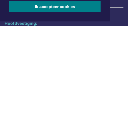
|
Nieuws | Sport | Evenementen
Ik accepteer cookies
Hoofdvestiging:
van Benthuizenlaan 1
1701 BZ Heerhugowaard
072 8200 600
redactie@xyto.nl
www.xyto.nl
SOCIAL MEDIA
NIEUWSBRIEF AANMELDEN
Schrijf je in voor onze nieuwsbrief en krijg wekelijks een
samenvatting van alle gebeurtenissen uit jouw regio.
Aanmelden