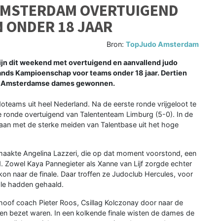
AMSTERDAM OVERTUIGEND
 ONDER 18 JAAR
Bron:
TopJudo Amsterdam
n dit weekend met overtuigend en aanvallend judo
ds Kampioenschap voor teams onder 18 jaar. Dertien
 de Amsterdamse dames gewonnen.
teams uit heel Nederland. Na de eerste ronde vrijgeloot te
e ronde overtuigend van Talententeam Limburg (5-0). In de
an met de sterke meiden van Talentbase uit het hoge
 maakte Angelina Lazzeri, die op dat moment voorstond, een
 Zowel Kaya Pannegieter als Xanne van Lijf zorgde echter
n naar de finale. Daar troffen ze Judoclub Hercules, voor
nale hadden gehaald.
hoof coach Pieter Roos, Csillag Kolczonay door naar de
en bezet waren. In een kolkende finale wisten de dames de