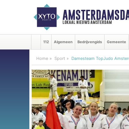
AMSTERDAMSDA
lokaal nieuws amsterdam
112
Algemeen
Bedrijvengids
Gemeente
Home
Sport
Damesteam TopJudo Amsterda