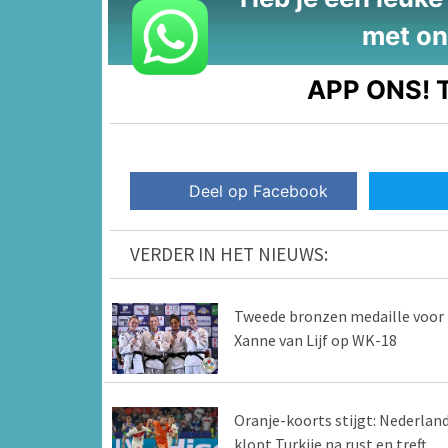
met on
APP ONS!
T
Deel op Facebook
VERDER IN HET NIEUWS:
Tweede bronzen medaille voor
Xanne van Lijf op WK-18
Oranje-koorts stijgt: Nederlan
klopt Turkije na rust en treft