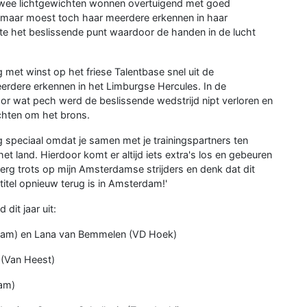
e twee lichtgewichten wonnen overtuigend met goed
 maar moest toch haar meerdere erkennen in haar
te het beslissende punt waardoor de handen in de lucht
t winst op het friese Talentbase snel uit de
erdere erkennen in het Limburgse Hercules. In de
r wat pech werd de beslissende wedstrijd nipt verloren en
chten om het brons.
rg speciaal omdat je samen met je trainingspartners ten
 het land. Hierdoor komt er altijd iets extra's los en gebeuren
n erg trots op mijn Amsterdamse strijders en denk dat dit
 titel opnieuw terug is in Amsterdam!'
it jaar uit:
dam) en Lana van Bemmelen (VD Hoek)
 (Van Heest)
am)