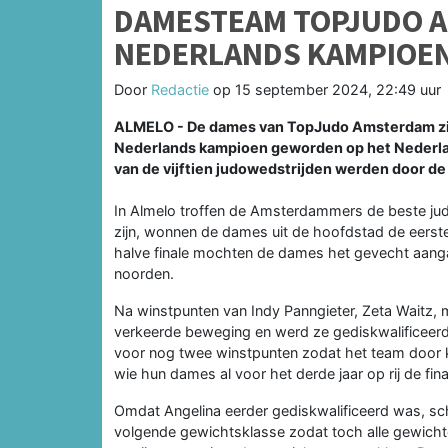
DAMESTEAM TOPJUDO 
NEDERLANDS KAMPIOEN
Door
Redactie
op
15 september 2024, 22:49 uur
ALMELO - De dames van TopJudo Amsterdam zij
Nederlands kampioen geworden op het Nederlan
van de vijftien judowedstrijden werden door
In Almelo troffen de Amsterdammers de beste judo
zijn, wonnen de dames uit de hoofdstad de eerst
halve finale mochten de dames het gevecht aanga
noorden.
Na winstpunten van Indy Panngieter, Zeta Waitz,
verkeerde beweging en werd ze gediskwalificeerd.
voor nog twee winstpunten zodat het team door ko
wie hun dames al voor het derde jaar op rij de fi
Omdat Angelina eerder gediskwalificeerd was, sc
volgende gewichtsklasse zodat toch alle gewicht