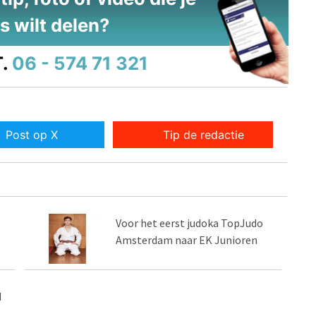
s wilt delen?
.
06 - 574 71 321
Post op X
Tip de redactie
Voor het eerst judoka TopJudo
Amsterdam naar EK Junioren
d