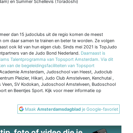
am) en Summer Schellevis (Toradoshi)
meer dan 15 judoclubs uit de regio komen de meest
 om daar samen te trainen en beter te worden. Ze volgen
aast ook lid van hun eigen club. Sinds mei 2021 is TopJudo
entpartners van de Judo Bond Nederland.
Daarnaast is
dams Talentprogramma van Topsport Amsterdam. Via dit
van de begeleidingsfaciliteiten van Topsport
o Academie Amsterdam, Judoschool van Heest, Judoclub
ntrum Pleizier, Hikari, Judo Club Amstelveen, Kenchutai‍ ,
es Veen, SV Kodokan, Judoschool Amstelveen, Budoschool
t en Beentjes Sport. Kijk voor meer informatie op
Maak
Amsterdamsdagblad
je Google-favoriet
ip, foto of video die je