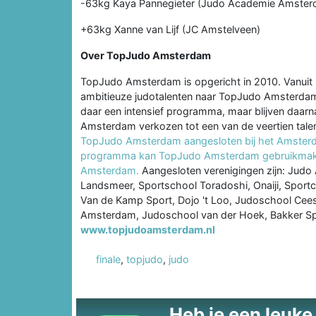
-63kg Kaya Pannegieter (Judo Academie Amsterd
+63kg Xanne van Lijf (JC Amstelveen)
Over TopJudo Amsterdam
TopJudo Amsterdam is opgericht in 2010. Vanuit 
ambitieuze judotalenten naar TopJudo Amsterdam
daar een intensief programma, maar blijven daarn
Amsterdam verkozen tot een van de veertien tal
TopJudo Amsterdam aangesloten bij het Amster
programma kan TopJudo Amsterdam gebruikmaken 
Amsterdam.
Aangesloten verenigingen zijn: Jud
Landsmeer, Sportschool Toradoshi, Onaiji, Sportce
Van de Kamp Sport, Dojo 't Loo, Judoschool Ce
Amsterdam, Judoschool van der Hoek, Bakker Spor
www.topjudoamsterdam.nl
finale
,
topjudo
,
judo
Heb je een leuke t