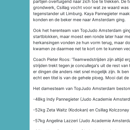
partijen overtuigend naar zich toe te trekken. D
grondwerk, Csillag vocht voor wat ze waard was
tegenstander uit Limburg. Kaya Pannegieter maak
konden en de beker mee naar Amsterdam ging.
Ook het herenteam van TopJudo Amsterdam ging me
startblokken, maar moest een ronde later haar me
herkansingen vonden ze hun vorm terug, maar doo
kwamen ze daarmee net te kort om te kunnen ve
Coach Pieter Roos: 'Teamwedstrijden zijn altijd e
strijden trekt tegen je concullega's uit de rest van
er dingen die anders niet snel mogelijk zijn. Ik be
echt een titel is van de gehele ploeg. Mooi dat de
Het damesteam van TopJudo Amsterdam bestond d
-48kg Indy Pannegieter (Judo Academie Amster
-52kg Zeta Waitz (Kodokan) en Csillag Kolczonay
-57kg Angelina Lazzeri (Judo Academie Amsterd