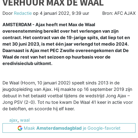
VERHUUR MAX DE WAAL
Door
Redactie
op
4 januari 2022, 9:39 uur
Bron: AFC AJAX
AMSTERDAM - Ajax heeft met Max de Waal
overeenstemming bereikt over het verlengen van zijn
contract. Het contract van de 19-jarige spits, dat liep tot en
met 30 juni 2023, is met één jaar verlengd tot medio 2024.
Daarnaast is Ajax met PEC Zwolle overeengekomen dat De
Waal de rest van het seizoen op huurbasis voor de
eredivisieclub uitkomt.
De Waal (Hoorn, 10 januari 2002) speelt sinds 2013 in de
jeugdopleiding van Ajax. Hij maakte op 16 september 2019 zijn
debuut in het betaald voetbal tijdens de wedstrijd Jong Ajax –
Jong PSV (2-0). Tot nu toe kwam De Waal 41 keer in actie voor
de beloften, en scoorde hij elf keer.
ajax
,
waal
Maak
Amsterdamsdagblad
je Google-favoriet