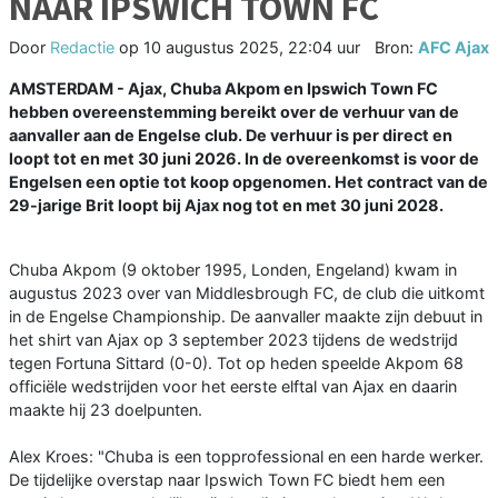
NAAR IPSWICH TOWN FC
Door
Redactie
op
10 augustus 2025, 22:04 uur
Bron:
AFC Ajax
AMSTERDAM - Ajax, Chuba Akpom en Ipswich Town FC
hebben overeenstemming bereikt over de verhuur van de
aanvaller aan de Engelse club. De verhuur is per direct en
loopt tot en met 30 juni 2026. In de overeenkomst is voor de
Engelsen een optie tot koop opgenomen. Het contract van de
29-jarige Brit loopt bij Ajax nog tot en met 30 juni 2028.
Chuba Akpom (9 oktober 1995, Londen, Engeland) kwam in
augustus 2023 over van Middlesbrough FC, de club die uitkomt
in de Engelse Championship. De aanvaller maakte zijn debuut in
het shirt van Ajax op 3 september 2023 tijdens de wedstrijd
tegen Fortuna Sittard (0-0). Tot op heden speelde Akpom 68
officiële wedstrijden voor het eerste elftal van Ajax en daarin
maakte hij 23 doelpunten.
Alex Kroes: "Chuba is een topprofessional en een harde werker.
De tijdelijke overstap naar Ipswich Town FC biedt hem een