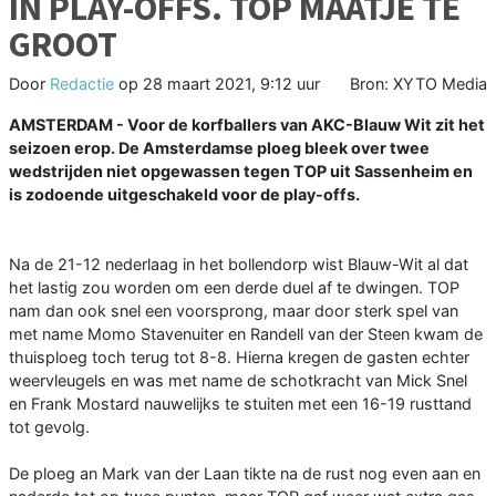
IN PLAY-OFFS. TOP MAATJE TE
GROOT
Door
Redactie
op
28 maart 2021, 9:12 uur
Bron: XYTO Media
AMSTERDAM - Voor de korfballers van AKC-Blauw Wit zit het
seizoen erop. De Amsterdamse ploeg bleek over twee
wedstrijden niet opgewassen tegen TOP uit Sassenheim en
is zodoende uitgeschakeld voor de play-offs.
Na de 21-12 nederlaag in het bollendorp wist Blauw-Wit al dat
het lastig zou worden om een derde duel af te dwingen. TOP
nam dan ook snel een voorsprong, maar door sterk spel van
met name Momo Stavenuiter en Randell van der Steen kwam de
thuisploeg toch terug tot 8-8. Hierna kregen de gasten echter
weervleugels en was met name de schotkracht van Mick Snel
en Frank Mostard nauwelijks te stuiten met een 16-19 rusttand
tot gevolg.
De ploeg an Mark van der Laan tikte na de rust nog even aan en