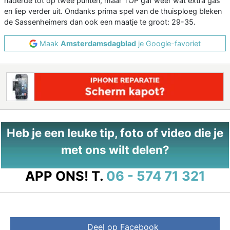
naderde tot op twee punten, maar TOP gaf weer wat extra gas
en liep verder uit. Ondanks prima spel van de thuisploeg bleken
de Sassenheimers dan ook een maatje te groot: 29-35.
Maak
Amsterdamsdagblad
je Google-favoriet
Heb je een leuke tip, foto of video die je
met ons wilt delen?
APP ONS!
T.
06 - 574 71 321
Deel op Facebook