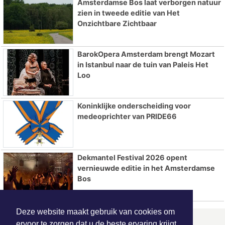
Amsterdamse Bos laat verborgen natuur
zien in tweede editie van Het
Onzichtbare Zichtbaar
BarokOpera Amsterdam brengt Mozart
in Istanbul naar de tuin van Paleis Het
Loo
Koninklijke onderscheiding voor
medeoprichter van PRIDE66
Dekmantel Festival 2026 opent
vernieuwde editie in het Amsterdamse
Bos
Deze website maakt gebruik van cookies om
ervoor te zorgen dat u de beste ervaring krijgt