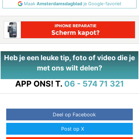
Maak
Amsterdamsdagblad
je Google-favoriet
Heb je een leuke tip, foto of video die je
met ons wilt delen?
APP ONS!
T.
06 - 574 71 321
Deel op Facebook
Post op X