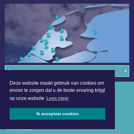
Overige dagbladen in de regio
Deze website maakt gebruik van cookies om
Algemene voorwaarden
ervoor te zorgen dat u de beste ervaring krijgt
op onze website
Lees meer
Disclaimer
Privacy Statement
Ik accepteer cookies
Copyright (c) 2026 | Amsterdamsdagblad.nl - Alle rechten
voorbehouden