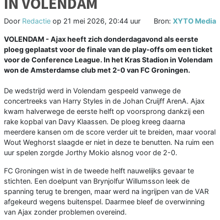
IN VOLENDAM
Door
Redactie
op
21 mei 2026, 20:44 uur
Bron:
XYTO Media
VOLENDAM - Ajax heeft zich donderdagavond als eerste
ploeg geplaatst voor de finale van de play-offs om een ticket
voor de Conference League. In het Kras Stadion in Volendam
won de Amsterdamse club met 2-0 van FC Groningen.
De wedstrijd werd in Volendam gespeeld vanwege de
concertreeks van Harry Styles in de Johan Cruijff ArenA. Ajax
kwam halverwege de eerste helft op voorsprong dankzij een
rake kopbal van Davy Klaassen. De ploeg kreeg daarna
meerdere kansen om de score verder uit te breiden, maar vooral
Wout Weghorst slaagde er niet in deze te benutten. Na ruim een
uur spelen zorgde Jorthy Mokio alsnog voor de 2-0.
FC Groningen wist in de tweede helft nauwelijks gevaar te
stichten. Een doelpunt van Brynjolfur Willumsson leek de
spanning terug te brengen, maar werd na ingrijpen van de VAR
afgekeurd wegens buitenspel. Daarmee bleef de overwinning
van Ajax zonder problemen overeind.