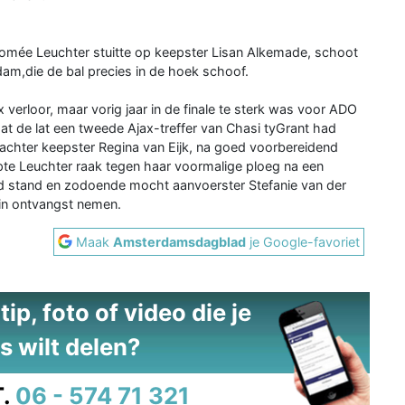
 Romée Leuchter stuitte op keepster Lisan Alkemade, schoot
dam,die de bal precies in de hoek schoof.
ax verloor, maar vorig jaar in de finale te sterk was voor ADO
at de lat een tweede Ajax-treffer van Chasi tyGrant had
achter keepster Regina van Eijk, na goed voorbereidend
pte Leuchter raak tegen haar voormalige ploeg na een
eld stand en zodoende mocht aanvoerster Stefanie van der
 in ontvangst nemen.
Maak
Amsterdamsdagblad
je Google-favoriet
ip, foto of video die je
s wilt delen?
.
06 - 574 71 321