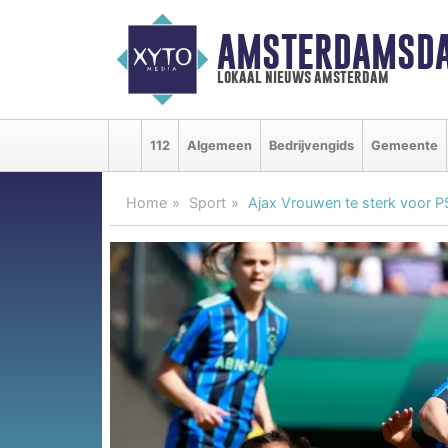
AMSTERDAMSDA
lokaal nieuws amsterdam
112
Algemeen
Bedrijvengids
Gemeente
Home
Sport
Ajax Vrouwen te sterk voor PS