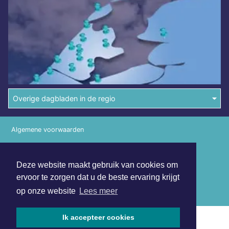
Overige dagbladen in de regio
Algemene voorwaarden
Disclaimer
Deze website maakt gebruik van cookies om
Privacy Statement
ervoor te zorgen dat u de beste ervaring krijgt
Copyright (c) 2026 | Amsterdamsdagblad.nl - Alle rechten
op onze website
Lees meer
voorbehouden
Ik accepteer cookies