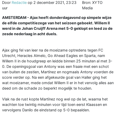
Door
Redactie
op
2 december 2021, 23:23
Bron: XYTO
uur
Media
AMSTERDAM - Ajax heeft donderdagavond op simpele wijze
de elfde competitiezege van het seizoen geboekt. Willem II
werd in de Johan Cruijff Arena met 5-0 geklopt en leed zo de
zesde nederlaag in acht duels.
Ajax ging fel van leer na de moeizame optredens tegen FC
Utrecht, Heracles Almelo, Go Ahead Eagles en Sparta, nam
Willem II in de houdgreep en leidde binnen 25 minuten al met 3-
0. De openingsgoal van Antony was een fraaie met een schot
van buiten de zestien, Martínez en nogmaals Antony voerden de
score verder op. Na een afgekeurde goal van Haller ging het
wat moeizamer, mede omdat Willem II er in het vervolg alles aan
deed om de schade zo beperkt mogelijk te houden.
Vlak na de rust kopte Martínez nog wel op de lat, waarna het
wachten toe twintig minuten voor tijd toen eerst Klaassen en
vervolgens Danilo de eindstand op 5-0 bepaalden.