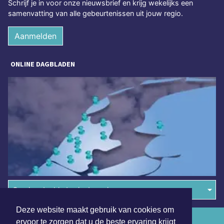
Schrijf je in voor onze nieuwsbrief en krijg wekelijks een
samenvatting van alle gebeurtenissen uit jouw regio.
Aanmelden
ONLINE DAGBLADEN
Overige dagbladen in de regio
Deze website maakt gebruik van cookies om
Algemene voorwaarden
ervoor te zorgen dat u de beste ervaring krijgt