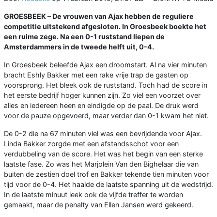
GROESBEEK –
De vrouwen van Ajax hebben de reguliere
competitie uitstekend afgesloten. In Groesbeek boekte het
een ruime zege. Na een 0-1 ruststand liepen de
Amsterdammers in de tweede helft uit, 0-4.
In Groesbeek beleefde Ajax een droomstart. Al na vier minuten
bracht Eshly Bakker met een rake vrije trap de gasten op
voorsprong. Het bleek ook de ruststand. Toch had de score in
het eerste bedrijf hoger kunnen zijn. Zo viel een voorzet over
alles en iedereen heen en eindigde op de paal. De druk werd
voor de pauze opgevoerd, maar verder dan 0-1 kwam het niet.
De 0-2 die na 67 minuten viel was een bevrijdende voor Ajax.
Linda Bakker zorgde met een afstandsschot voor een
verdubbeling van de score. Het was het begin van een sterke
laatste fase. Zo was het Marjolein Van den Bighelaar die van
buiten de zestien doel trof en Bakker tekende tien minuten voor
tijd voor de 0-4. Het haalde de laatste spanning uit de wedstrijd.
In de laatste minuut leek ook de vijfde treffer te worden
gemaakt, maar de penalty van Ellen Jansen werd gekeerd.