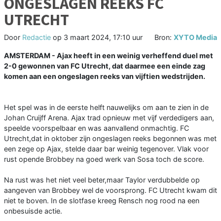
ONGESLAGEN REEKS FC
UTRECHT
Door
Redactie
op
3 maart 2024, 17:10 uur
Bron:
XYTO Media
AMSTERDAM - Ajax heeft in een weinig verheffend duel met
2-0 gewonnen van FC Utrecht, dat daarmee een einde zag
komen aan een ongeslagen reeks van vijftien wedstrijden.
Het spel was in de eerste helft nauwelijks om aan te zien in de
Johan Cruijff Arena. Ajax trad opnieuw met vijf verdedigers aan,
speelde voorspelbaar en was aanvallend onmachtig. FC
Utrecht,dat in oktober zijn ongeslagen reeks begonnen was met
een zege op Ajax, stelde daar bar weinig tegenover. Vlak voor
rust opende Brobbey na goed werk van Sosa toch de score.
Na rust was het niet veel beter,maar Taylor verdubbelde op
aangeven van Brobbey wel de voorsprong. FC Utrecht kwam dit
niet te boven. In de slotfase kreeg Rensch nog rood na een
onbesuisde actie.