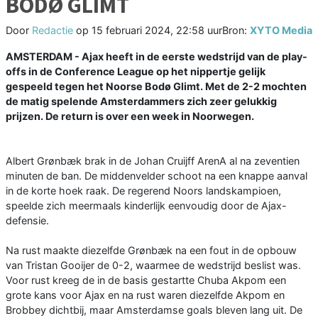
BODØ GLIMT
Door
Redactie
op
15 februari 2024, 22:58 uur
Bron:
XYTO Media
AMSTERDAM - Ajax heeft in de eerste wedstrijd van de play-
offs in de Conference League op het nippertje gelijk
gespeeld tegen het Noorse Bodø Glimt. Met de 2-2 mochten
de matig spelende Amsterdammers zich zeer gelukkig
prijzen. De return is over een week in Noorwegen.
Albert Grønbæk brak in de Johan Cruijff ArenA al na zeventien
minuten de ban. De middenvelder schoot na een knappe aanval
in de korte hoek raak. De regerend Noors landskampioen,
speelde zich meermaals kinderlijk eenvoudig door de Ajax-
defensie.
Na rust maakte diezelfde Grønbæk na een fout in de opbouw
van Tristan Gooijer de 0-2, waarmee de wedstrijd beslist was.
Voor rust kreeg de in de basis gestartte Chuba Akpom een
grote kans voor Ajax en na rust waren diezelfde Akpom en
Brobbey dichtbij, maar Amsterdamse goals bleven lang uit. De