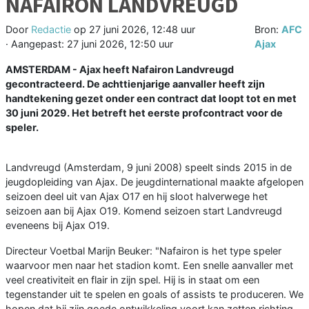
NAFAIRON LANDVREUGD
Door
Redactie
op
27 juni 2026, 12:48 uur
Bron:
AFC
· Aangepast:
27 juni 2026, 12:50 uur
Ajax
AMSTERDAM - Ajax heeft Nafairon Landvreugd
gecontracteerd. De achttienjarige aanvaller heeft zijn
handtekening gezet onder een contract dat loopt tot en met
30 juni 2029. Het betreft het eerste profcontract voor de
speler.
Landvreugd (Amsterdam, 9 juni 2008) speelt sinds 2015 in de
jeugdopleiding van Ajax. De jeugdinternational maakte afgelopen
seizoen deel uit van Ajax O17 en hij sloot halverwege het
seizoen aan bij Ajax O19. Komend seizoen start Landvreugd
eveneens bij Ajax O19.
Directeur Voetbal Marijn Beuker: "Nafairon is het type speler
waarvoor men naar het stadion komt. Een snelle aanvaller met
veel creativiteit en flair in zijn spel. Hij is in staat om een
tegenstander uit te spelen en goals of assists te produceren. We
hopen dat hij zijn goede ontwikkeling voort kan zetten richting