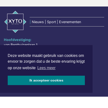
|
Nieuws | Sport | Evenementen
Hoofdvestiging:
van Benthuizenlaan 1
1701 BZ Heerhugowaard
Deze website maakt gebruik van cookies om
072 8200 600
ervoor te zorgen dat u de beste ervaring krijgt
redactie@xyto.nl
op onze website
Lees meer
www.xyto.nl
SOCIAL MEDIA
Ik accepteer cookies
NIEUWSBRIEF AANMELDEN
Schrijf je in voor onze nieuwsbrief en krijg wekelijks een