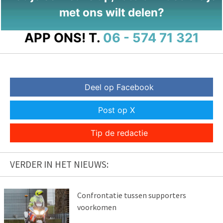
met ons wilt delen?
APP ONS!
T.
06 - 574 71 321
Deel op Facebook
Post op X
Tip de redactie
VERDER IN HET NIEUWS:
Confrontatie tussen supporters
voorkomen