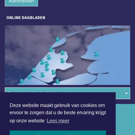
Aanmelden
ONLINE DAGBLADEN
Overige dagbladen in de regio
Deze website maakt gebruik van cookies om
Algemene voorwaarden
ervoor te zorgen dat u de beste ervaring krijgt
op onze website
Lees meer
Disclaimer
Privacy Statement