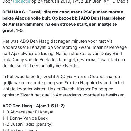
Door
Redactie
op
24 februari 2019, 17:32 uur
Bron: XYTO Media
DEN HAAG –
Terwijl directe concurrent PSV punten morste,
pakte Ajax de volle buit. Op bezoek bij ADO Den Haag bleken
de Amsterdammers, na een stroeve start, een maatje te
groot, 1-5.
Het was ADO Den Haag dat negen minuten voor rust via
Abdenasser El Khayati op voorsprong kwam, maar halverwege
had Ajax alweer de leiding. Na een steekpass van Daley Blind
trok Donny van de Beek de stand gelijk, waarna Dusan Tadic in
de blessuretijd een penalty verzilverde.
In het tweede bedrijf zocht ADO via Hooi en Goppel naar de
gelijkmaker, maar de ploeg van Erik ten Hag hield stand. In het
laatste kwartier wisten Hakim Ziyech, Kasper Dolberg en
opnieuw Ziyech het duel in Amsterdams voordeel te beslissen.
ADO Den Haag – Ajax: 1-5 (1-2)
1-0 Abdenasser El Khayati
1-1 Donny Van de Beek
1-2 Dusan Tadic (penalty)
1-3 Hakim Ziyech