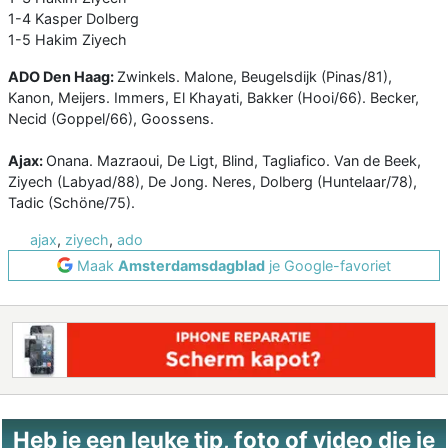
1-4 Kasper Dolberg
1-5 Hakim Ziyech
ADO Den Haag:
Zwinkels. Malone, Beugelsdijk (Pinas/81),
Kanon, Meijers. Immers, El Khayati, Bakker (Hooi/66). Becker,
Necid (Goppel/66), Goossens.
Ajax:
Onana. Mazraoui, De Ligt, Blind, Tagliafico. Van de Beek,
Ziyech (Labyad/88), De Jong. Neres, Dolberg (Huntelaar/78),
Tadic (Schöne/75).
ajax
,
ziyech
,
ado
Maak
Amsterdamsdagblad
je Google-favoriet
Heb je een leuke tip, foto of video die je