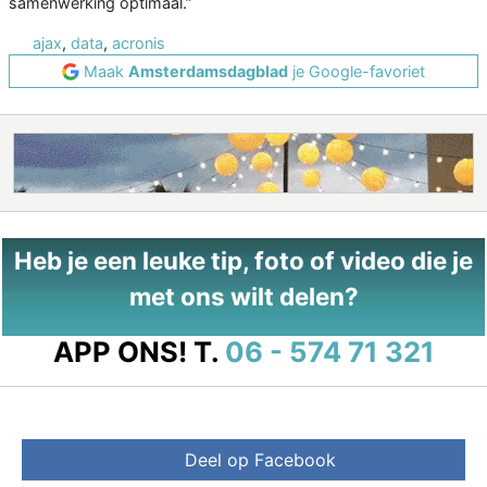
samenwerking optimaal.”
ajax
,
data
,
acronis
Maak
Amsterdamsdagblad
je Google-favoriet
Heb je een leuke tip, foto of video die je
met ons wilt delen?
APP ONS!
T.
06 - 574 71 321
Deel op Facebook