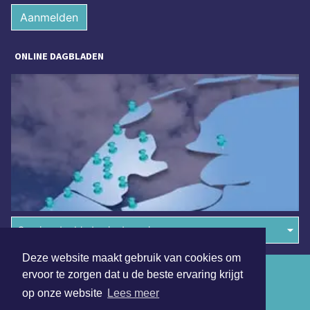
Aanmelden
ONLINE DAGBLADEN
Overige dagbladen in de regio
Deze website maakt gebruik van cookies om
Algemene voorwaarden
ervoor te zorgen dat u de beste ervaring krijgt
op onze website
Lees meer
Disclaimer