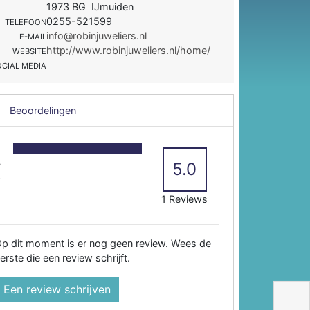
1973 BG IJmuiden
0255-521599
TELEFOON
info@robinjuweliers.nl
E-MAIL
http://www.robinjuweliers.nl/home/
WEBSITE
OCIAL MEDIA
Beoordelingen
5
4
5.0
3
2
1 Reviews
p dit moment is er nog geen review. Wees de
erste die een review schrijft.
Een review schrijven