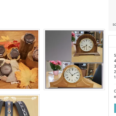
S
1
O
e