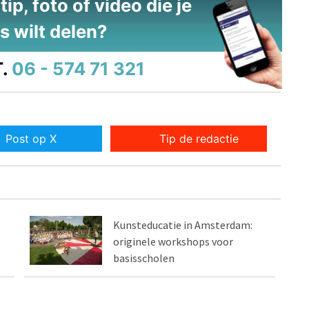
ip, foto of video die je
s wilt delen?
.
06 - 574 71 321
Post op X
Tip de redactie
Kunsteducatie in Amsterdam:
originele workshops voor
basisscholen