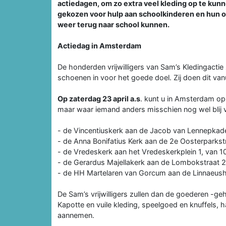
actiedagen, om zo extra veel kleding op te kunn
gekozen voor hulp aan schoolkinderen en hun ou
weer terug naar school kunnen.
Actiedag in Amsterdam
De honderden vrijwilligers van Sam’s Kledingactie
schoenen in voor het goede doel. Zij doen dit vanui
Op zaterdag 23 april a.s
. kunt u in Amsterdam op 
maar waar iemand anders misschien nog wel blij va
- de Vincentiuskerk aan de Jacob van Lennepkade
- de Anna Bonifatius Kerk aan de 2e Oosterparkst
- de Vredeskerk aan het Vredeskerkplein 1, van 1
- de Gerardus Majellakerk aan de Lombokstraat 2,
- de HH Martelaren van Gorcum aan de Linnaeush
De Sam’s vrijwilligers zullen dan de goederen -g
Kapotte en vuile kleding, speelgoed en knuffels,
aannemen.