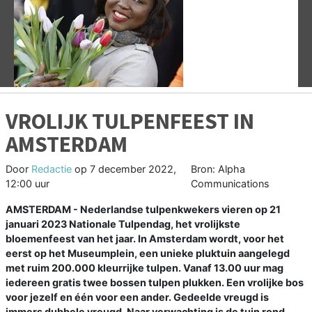
Vorige
V
VROLIJK TULPENFEEST IN
AMSTERDAM
Door
Redactie
op
7 december 2022,
Bron: Alpha
12:00 uur
Communications
AMSTERDAM - Nederlandse tulpenkwekers vieren op 21
januari 2023 Nationale Tulpendag, het vrolijkste
bloemenfeest van het jaar. In Amsterdam wordt, voor het
eerst op het Museumplein, een unieke pluktuin aangelegd
met ruim 200.000 kleurrijke tulpen. Vanaf 13.00 uur mag
iedereen gratis twee bossen tulpen plukken. Een vrolijke bos
voor jezelf en één voor een ander. Gedeelde vreugd is
immers dubbele vreugd. Naar verwachting is de tuin rond