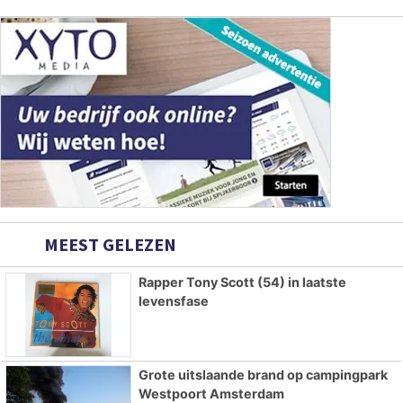
MEEST GELEZEN
Rapper Tony Scott (54) in laatste
levensfase
Grote uitslaande brand op campingpark
Westpoort Amsterdam