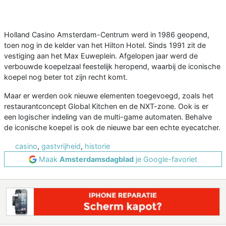
Holland Casino Amsterdam-Centrum werd in 1986 geopend,
toen nog in de kelder van het Hilton Hotel. Sinds 1991 zit de
vestiging aan het Max Euweplein. Afgelopen jaar werd de
verbouwde koepelzaal feestelijk heropend, waarbij de iconische
koepel nog beter tot zijn recht komt.
Maar er werden ook nieuwe elementen toegevoegd, zoals het
restaurantconcept Global Kitchen en de NXT-zone. Ook is er
een logischer indeling van de multi-game automaten. Behalve
de iconische koepel is ook de nieuwe bar een echte eyecatcher.
casino
,
gastvrijheid
,
historie
Maak
Amsterdamsdagblad
je Google-favoriet