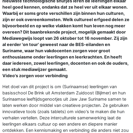
nieuwste technologische snufjes leren de leerlingen elkaar
heel goed kennen, ondanks dat ze heel ver uit elkaar wonen.
Waarbij er soms grote verschillen zijn binnen hun culturen,
zijn er ook overeenkomsten. Welk cultureel erfgoed delen ze
bijvoorbeeld en op welke vlakken komt hun leven nog meer
overeen? Dit baanbrekende project, mogelijk gemaakt door
Mediawegwijs loopt van 26 oktober tot 16 november. Zij zijn
al eerder 'on tour' geweest naar de BES-eilanden en
Suriname, waar hun vakdocenten zorgen voor groot
enthousiasme onder leerlingen en leerkrachten. En heeft
daar iedereen, zowel leerlingen, docenten en ook de ouders,
een stuk mediawijzer gemaakt.
Video's zorgen voor verbinding
Het doel van dit project is om (Surinaamse) leerlingen van
basisschool De Brink uit Amsterdam Zuidoost (Bijlmer) en hun
Surinaamse leeftijdsgenootjes uit Jaw Jaw Suriname samen te
laten werken door middel van creatieve projecten. Ze gebruiken
innovatieve tools (zoals tablets) om video's te maken die hun
verhalen vertellen. Deze interculturele samenwerking laat de
leerlingen elkaars cultuur op een andere en diepere manier
ontdekken. Een kennismaking en verbinding die anders niet zou