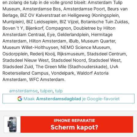
en zolang de tulp in de volle grond bloeit: Amsterdam Tulip
Museum, Amsterdamse Bos, Amsterdamse Poort, Beurs van
Berlage, BIZ OV Kalverstraat en Heiligeweg (Koningsplein,
Muntplein), BIZ Leidseplein, BIZ Vijzel, Botanische Tuin Zuidas,
Boven 't Y, Bijenkorf, Compagnon, Doubletree by Hilton
Amsterdam Centraal, Eye, Gelderlandplein, Hermitage
Amsterdam, Hilton Amsterdam, iBulb, Museum Quarter,
Museum Willet-Holthuysen, NEMO Science Museum,
Osdorpplein, Rederij Kooij, Rijksmuseum, Stadsdeel Centrum,
Stadsdeel Nieuw West, Stadsdeel Noord, Stadsdeel West,
Stadsdeel Zuid, The Green Mile (Stadhouderskade), UvA
Roeterseiland Campus, Vondelpark, Waldorf Astoria
Amsterdam, WFC Amsterdam.
amsterdamse
,
tulpen
,
tulp
Maak
Amsterdamsdagblad
je Google-favoriet