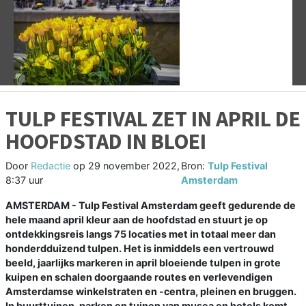
Vorige
V
TULP FESTIVAL ZET IN APRIL DE
HOOFDSTAD IN BLOEI
Door
Redactie
op
29 november 2022,
Bron:
Tulp Festival
8:37 uur
Amsterdam
AMSTERDAM - Tulp Festival Amsterdam geeft gedurende de
hele maand april kleur aan de hoofdstad en stuurt je op
ontdekkingsreis langs 75 locaties met in totaal meer dan
honderdduizend tulpen. Het is inmiddels een vertrouwd
beeld, jaarlijks markeren in april bloeiende tulpen in grote
kuipen en schalen doorgaande routes en verlevendigen
Amsterdamse winkelstraten en -centra, pleinen en bruggen.
In buurttuinen, parken en tuinen van musea en hotels komt