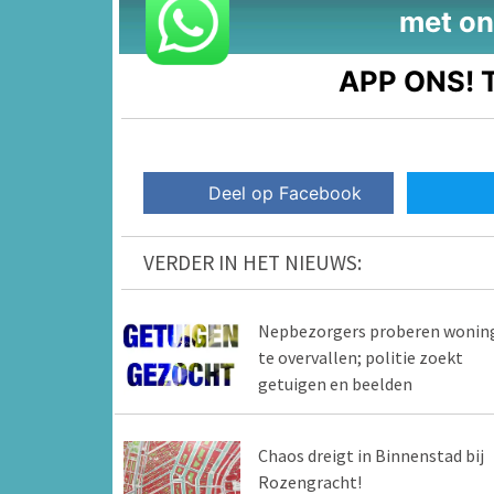
met on
APP ONS!
T
Deel op Facebook
VERDER IN HET NIEUWS:
Nepbezorgers proberen wonin
te overvallen; politie zoekt
getuigen en beelden
Chaos dreigt in Binnenstad bij
Rozengracht!