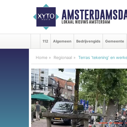
AMSTERDAMSDA
lokaal nieuws amsterdam
112
Algemeen
Bedrijvengids
Gemeente
Home
Regionaal
Terras ’tekening’ en werke