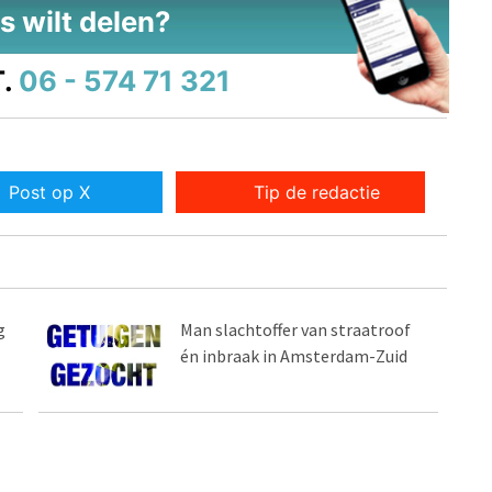
s wilt delen?
.
06 - 574 71 321
Post op X
Tip de redactie
g
Man slachtoffer van straatroof
én inbraak in Amsterdam-Zuid