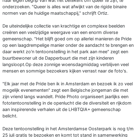
haar eigen begrip van wat het betekent om queer te zijn, te
onderzoeken. "Queer is alles wat afwijkt van de rigide binaire
normen van de huidige maatschappij," schrijft Ortiz.
De uiteindelijke collectie van krachtige en complexe beelden
creëren een veelzijdige weergave van een enorm diverse
gemeenschap. "Het blijft goed om op allerlei manieren de Pride
op een laagdrempelige manier onder de aandacht te brengen en
daar werkt zo'n tentoonstelling in het park aan mee" zegt een
buurtbewoner uit de Dapperbuurt die met zijn kinderen
langsloopt.Op deze zonnige woensdagmiddag verblijven veel
mensen en sommige bezoekers kijken verrast naar de foto's.
"Elk jaar met de Pride ben ik in Amsterdam en bezoek ik zo veel
mogelijk evenementen" zegt een Belgische jongeman die met
zijn vriend langs wandelt. Pride Photo organiseert jaarlijks een
fototentoonstelling in de openlucht die de diversiteit en rijkdom
aan inspirerende verhalen uit de LHBTQIA+ gemeenschap
belicht.
Deze tentoonstelling in het Amsterdamse Oosterpark is nog t/m
25 juli gratis te bezoeken en komt tot stand in samenwerking