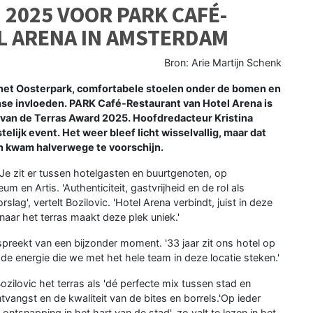
 2025 VOOR PARK CAFÉ-
L ARENA IN AMSTERDAM
Bron: Arie Martijn Schenk
het Oosterpark, comfortabele stoelen onder de bomen en
se invloeden. PARK Café-Restaurant van Hotel Arena is
 van de Terras Award 2025. Hoofdredacteur Kristina
elijk event. Het weer bleef licht wisselvallig, maar dat
on kwam halverwege te voorschijn.
 Je zit er tussen hotelgasten en buurtgenoten, op
en Artis. 'Authenticiteit, gastvrijheid en de rol als
ag', vertelt Bozilovic. 'Hotel Arena verbindt, juist in deze
naar het terras maakt deze plek uniek.'
preekt van een bijzonder moment. '33 jaar zit ons hotel op
 de energie die we met het hele team in deze locatie steken.'
zilovic het terras als 'dé perfecte mix tussen stad en
tvangst en de kwaliteit van de bites en borrels.'Op ieder
ntsnapping in het hart van de stad', zo valt te lezen in het