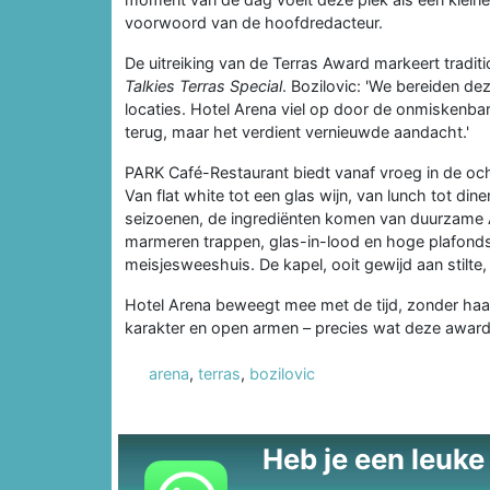
voorwoord van de hoofdredacteur.
De uitreiking van de Terras Award markeert tradit
Talkies Terras Special
. Bozilovic: 'We bereiden d
locaties. Hotel Arena viel op door de onmiskenbar
terug, maar het verdient vernieuwde aandacht.'
PARK Café-Restaurant biedt vanaf vroeg in de ocht
Van flat white tot een glas wijn, van lunch tot din
seizoenen, de ingrediënten komen van duurzame A
marmeren trappen, glas-in-lood en hoge plafonds 
meisjesweeshuis. De kapel, ooit gewijd aan stilte,
Hotel Arena beweegt mee met de tijd, zonder haar
karakter en open armen – precies wat deze award
arena
,
terras
,
bozilovic
Heb je een leuke t