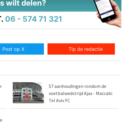
s wilt delen?
.
06 - 574 71 321
Post op X
Tip de redactie
r
57 aanhoudingen rondom de
voetbalwedstrijd Ajax - Maccabi
Tel Aviv FC
a