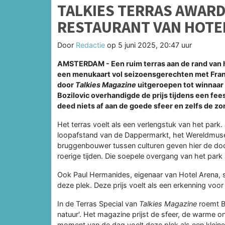
TALKIES TERRAS AWARD
RESTAURANT VAN HOTE
Door
Redactie
op
5 juni 2025, 20:47 uur
AMSTERDAM - Een ruim terras aan de rand van 
een menukaart vol seizoensgerechten met Fran
door
Talkies Magazine
uitgeroepen tot winnaar
Bozilovic overhandigde de prijs tijdens een feest
deed niets af aan de goede sfeer en zelfs de z
Het terras voelt als een verlengstuk van het park.
loopafstand van de Dappermarkt, het Wereldmuseum 
bruggenbouwer tussen culturen geven hier de doorsl
roerige tijden. Die soepele overgang van het park 
Ook Paul Hermanides, eigenaar van Hotel Arena, s
deze plek. Deze prijs voelt als een erkenning voor
In de Terras Special van
Talkies Magazine
roemt Bo
natuur'. Het magazine prijst de sfeer, de warme on
moment van de dag voelt deze plek als een kleine o