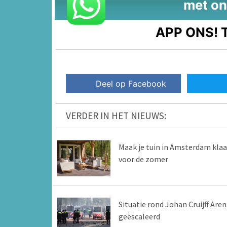
met on
APP ONS!
T
Deel op Facebook
VERDER IN HET NIEUWS:
Maak je tuin in Amsterdam klaa
voor de zomer
Situatie rond Johan Cruijff Aren
geëscaleerd