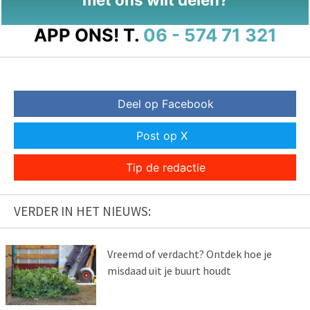
APP ONS!
T.
06 - 574 71 321
Deel op Facebook
Post op X
Tip de redactie
VERDER IN HET NIEUWS:
Vreemd of verdacht? Ontdek hoe je
misdaad uit je buurt houdt