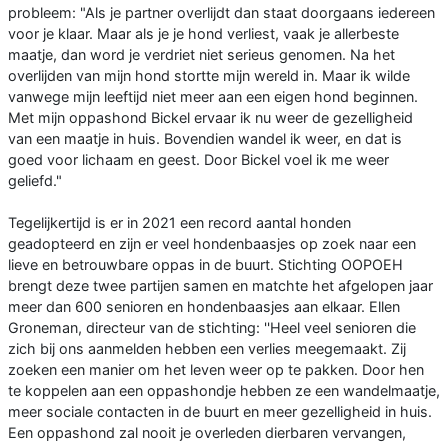
probleem: "Als je partner overlijdt dan staat doorgaans iedereen
voor je klaar. Maar als je je hond verliest, vaak je allerbeste
maatje, dan word je verdriet niet serieus genomen. Na het
overlijden van mijn hond stortte mijn wereld in. Maar ik wilde
vanwege mijn leeftijd niet meer aan een eigen hond beginnen.
Met mijn oppashond Bickel ervaar ik nu weer de gezelligheid
van een maatje in huis. Bovendien wandel ik weer, en dat is
goed voor lichaam en geest. Door Bickel voel ik me weer
geliefd."
Tegelijkertijd is er in 2021 een record aantal honden
geadopteerd en zijn er veel hondenbaasjes op zoek naar een
lieve en betrouwbare oppas in de buurt. Stichting OOPOEH
brengt deze twee partijen samen en matchte het afgelopen jaar
meer dan 600 senioren en hondenbaasjes aan elkaar. Ellen
Groneman, directeur van de stichting: ''Heel veel senioren die
zich bij ons aanmelden hebben een verlies meegemaakt. Zij
zoeken een manier om het leven weer op te pakken. Door hen
te koppelen aan een oppashondje hebben ze een wandelmaatje,
meer sociale contacten in de buurt en meer gezelligheid in huis.
Een oppashond zal nooit je overleden dierbaren vervangen,