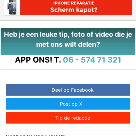
Heb je een leuke tip, foto of video die je
met ons wilt delen?
APP ONS!
T.
06 - 574 71 321
Deel op Facebook
Post op X
Tip de redactie