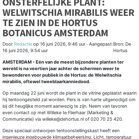
ONSTERFELIJKE PLANT:
WELWITSCHIA MIRABILIS WEER
TE ZIEN IN DE HORTUS
BOTANICUS AMSTERDAM
Door
Redactie
op
16 juni 2026, 9:46 uur
· Aangepast:
Bron: De
16 juni 2026, 9:54 uur
Hortus
AMSTERDAM - Eén van de meest bijzondere planten ter
wereld is na veertien jaar achter de schermen weer te
bewonderen voor publiek in de Hortus: de Welwitschia
mirabilis, oftewel tweeblaarkanniedood.
Op maandag 22 juni wordt de plant in de vitrine geplaatst waarin
hij tentoongesteld zal worden. Pers is van harte uitgenodigd om
bij dit heuglijke moment aanwezig te zijn. Neem van tevoren
even contact op met Willeke te Flierhaar (Marketing &
Communicatie) via willeke@dehortus.nl of 020 70 25 420.
Deze speciaal ontworpen tentoonstellingskast heeft een
ingenieuze ingebouwde klimaatbeheersing. Licht, temperatuur