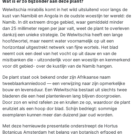
Wat is er zo bijzonder aan deze plant?
Welwitschia mirabilis komt in het wild uitsluitend voor langs de
kust van Namibië en Angola in de oudste woestijn ter wereld: de
Namib. In dit extreem droge gebied, waar gemiddeld minder
dan 25 millimeter regen per jaar valt, weet de plant te overleven
dankzij een unieke strategie. De Welwitschia heeft een lange
hoofdwortel, maar neemt water voornamelijk op uit een
horizontaal uitgestrekt netwerk van fijne wortels. Het blad
neemt ook een deel van het vocht op uit dauw en van de
mistbanken die - uitzonderlijk voor een woestijn en kenmerkend
voor dit gebied- over de kustlijn van de Namib hangen.
De plant staat ook bekend onder zijn Afrikaanse naam
tweeblaarkanniedood — een verwijzing naar zijn opmerkelijke
bouw en levensduur. Een Welwitschia bestaat uit slechts twee
bladeren die een heel plantenleven lang blijven doorgroeien.
Door zon en wind rafelen ze en krullen ze op, waardoor de plant
eruitziet als een hoop dor blad. Schijn bedriegt: sommige
exemplaren kunnen meer dan duizend jaar oud worden.
Met deze hernieuwde presentatie onderstreept de Hortus
Botanicus Amsterdam het belang van botanisch erfgoed en