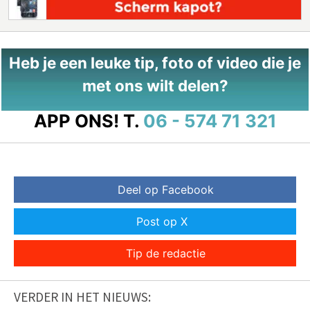
Heb je een leuke tip, foto of video die je
met ons wilt delen?
APP ONS!
T.
06 - 574 71 321
Deel op Facebook
Post op X
Tip de redactie
VERDER IN HET NIEUWS: