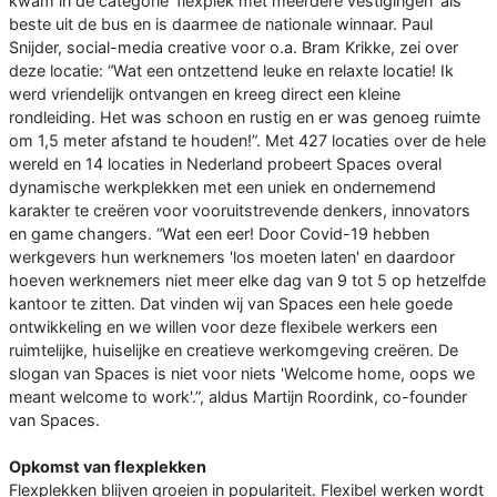
kwam in de categorie ‘flexplek met meerdere vestigingen’ als
beste uit de bus en is daarmee de nationale winnaar. Paul
Snijder, social-media creative voor o.a. Bram Krikke, zei over
deze locatie: “Wat een ontzettend leuke en relaxte locatie! Ik
werd vriendelijk ontvangen en kreeg direct een kleine
rondleiding. Het was schoon en rustig en er was genoeg ruimte
om 1,5 meter afstand te houden!”. Met 427 locaties over de hele
wereld en 14 locaties in Nederland probeert Spaces overal
dynamische werkplekken met een uniek en ondernemend
karakter te creëren voor vooruitstrevende denkers, innovators
en game changers. “Wat een eer! Door Covid-19 hebben
werkgevers hun werknemers 'los moeten laten' en daardoor
hoeven werknemers niet meer elke dag van 9 tot 5 op hetzelfde
kantoor te zitten. Dat vinden wij van Spaces een hele goede
ontwikkeling en we willen voor deze flexibele werkers een
ruimtelijke, huiselijke en creatieve werkomgeving creëren. De
slogan van Spaces is niet voor niets 'Welcome home, oops we
meant welcome to work'.”, aldus Martijn Roordink, co-founder
van Spaces.
Opkomst van flexplekken
Flexplekken blijven groeien in populariteit. Flexibel werken wordt