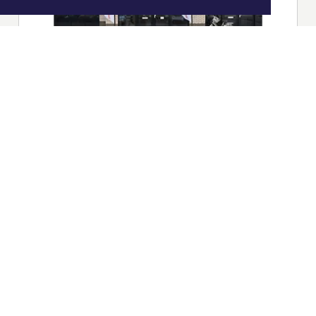
|
Nieuws | Sport | Evenementen
Hoofdvestiging:
van Benthuizenlaan 1
1701 BZ Heerhugowaard
072 8200 600
redactie@xyto.nl
www.xyto.nl
SOCIAL MEDIA