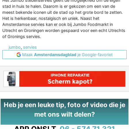
Het Jumbo stedenservies geeft de mogelijkheid om de eigen
stad in huis te halen. Daarom is er gekozen om een van de
meest bekende iconen uit de stad op het grote bord te zetten.
Het is herkenbaar, nostalgisch en uniek. Naast het
Amsterdamse servies kan er ook bij Jumbo Foodmarkt in
Utrecht en Groningen worden gespaard voor een echt Utrechts
of Gronings servies.
jumbo
,
servies
Maak
Amsterdamsdagblad
je Google-favoriet
Heb je een leuke tip, foto of video die je
met ons wilt delen?
APP ONS!
T.
06 - 574 71 321