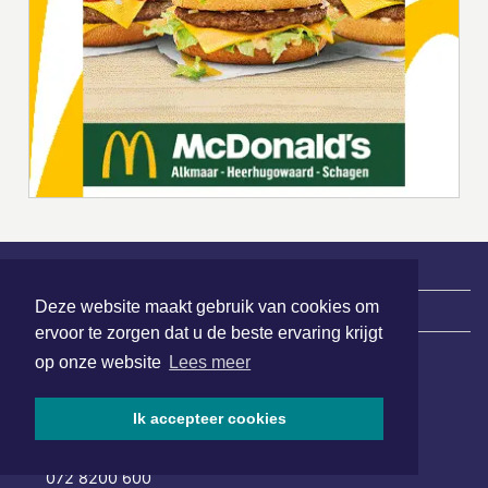
Deze website maakt gebruik van cookies om
|
Nieuws | Sport | Evenementen
ervoor te zorgen dat u de beste ervaring krijgt
op onze website
Lees meer
Hoofdvestiging:
van Benthuizenlaan 1
Ik accepteer cookies
1701 BZ Heerhugowaard
072 8200 600