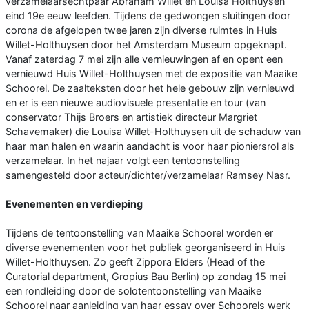
verzamelaarsechtpaar Abraham Willet en Louisa Holthuysen
eind 19e eeuw leefden. Tijdens de gedwongen sluitingen door
corona de afgelopen twee jaren zijn diverse ruimtes in Huis
Willet-Holthuysen door het Amsterdam Museum opgeknapt.
Vanaf zaterdag 7 mei zijn alle vernieuwingen af en opent een
vernieuwd Huis Willet-Holthuysen met de expositie van Maaike
Schoorel. De zaalteksten door het hele gebouw zijn vernieuwd
en er is een nieuwe audiovisuele presentatie en tour (van
conservator Thijs Broers en artistiek directeur Margriet
Schavemaker) die Louisa Willet-Holthuysen uit de schaduw van
haar man halen en waarin aandacht is voor haar pioniersrol als
verzamelaar. In het najaar volgt een tentoonstelling
samengesteld door acteur/dichter/verzamelaar Ramsey Nasr.
Evenementen en verdieping
Tijdens de tentoonstelling van Maaike Schoorel worden er
diverse evenementen voor het publiek georganiseerd in Huis
Willet-Holthuysen. Zo geeft Zippora Elders (Head of the
Curatorial department, Gropius Bau Berlin) op zondag 15 mei
een rondleiding door de solotentoonstelling van Maaike
Schoorel naar aanleiding van haar essay over Schoorels werk