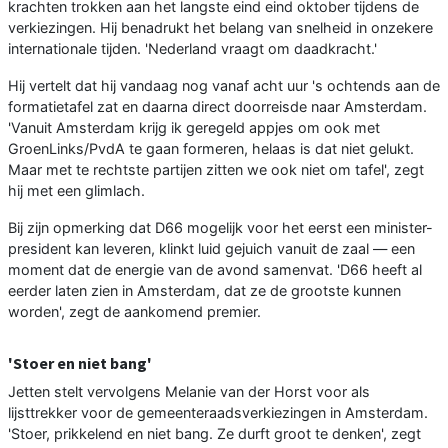
krachten trokken aan het langste eind eind oktober tijdens de
verkiezingen. Hij benadrukt het belang van snelheid in onzekere
internationale tijden. 'Nederland vraagt om daadkracht.'
Hij vertelt dat hij vandaag nog vanaf acht uur 's ochtends aan de
formatietafel zat en daarna direct doorreisde naar Amsterdam.
'Vanuit Amsterdam krijg ik geregeld appjes om ook met
GroenLinks/PvdA te gaan formeren, helaas is dat niet gelukt.
Maar met te rechtste partijen zitten we ook niet om tafel', zegt
hij met een glimlach.
Bij zijn opmerking dat D66 mogelijk voor het eerst een minister-
president kan leveren, klinkt luid gejuich vanuit de zaal — een
moment dat de energie van de avond samenvat. 'D66 heeft al
eerder laten zien in Amsterdam, dat ze de grootste kunnen
worden', zegt de aankomend premier.
'Stoer en niet bang'
Jetten stelt vervolgens Melanie van der Horst voor als
lijsttrekker voor de gemeenteraadsverkiezingen in Amsterdam.
'Stoer, prikkelend en niet bang. Ze durft groot te denken', zegt