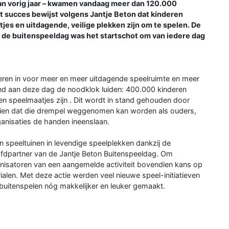
 dan vorig jaar – kwamen vandaag meer dan 120.000
t succes bewijst volgens Jantje Beton dat kinderen
tjes en uitdagende, veilige plekken zijn om te spelen. De
n: de buitenspeeldag was het startschot om van iedere dag
eren in voor meer en meer uitdagende speelruimte en meer
nd aan deze dag de noodklok luiden: 400.000 kinderen
geen speelmaatjes zijn . Dit wordt in stand gehouden door
 zien dat die drempel weggenomen kan worden als ouders,
anisaties de handen ineenslaan.
n speeltuinen in levendige speelplekken dankzij de
ofdpartner van de Jantje Beton Buitenspeeldag. Om
ganisatoren van een aangemelde activiteit bovendien kans op
alen. Met deze actie werden veel nieuwe speel-initiatieven
uitenspelen nóg makkelijker en leuker gemaakt.