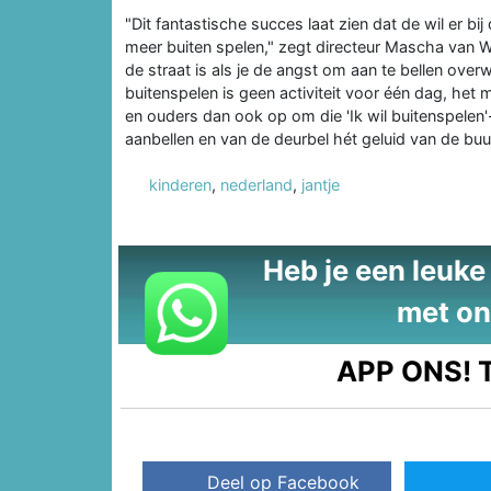
"Dit fantastische succes laat zien dat de wil er b
meer buiten spelen," zegt directeur Mascha van W
de straat is als je de angst om aan te bellen ove
buitenspelen is geen activiteit voor één dag, het
en ouders dan ook op om die 'Ik wil buitenspelen'-
aanbellen en van de deurbel hét geluid van de buur
kinderen
,
nederland
,
jantje
Heb je een leuke t
met on
APP ONS!
T
Deel op Facebook