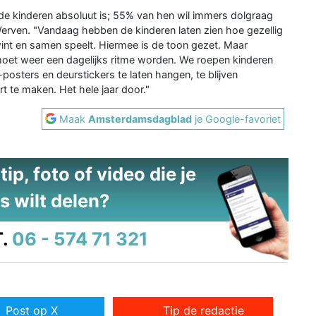
ij de kinderen absoluut is; 55% van hen wil immers dolgraag
erven. "Vandaag hebben de kinderen laten zien hoe gezellig
rwint en samen speelt. Hiermee is de toon gezet. Maar
 moet weer een dagelijks ritme worden. We roepen kinderen
posters en deurstickers te laten hangen, te blijven
t te maken. Het hele jaar door."
Maak
Amsterdamsdagblad
je Google-favoriet
ip, foto of video die je
s wilt delen?
.
06 - 574 71 321
Post op X
Tip de redactie