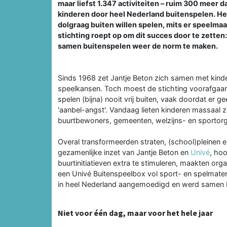
maar liefst 1.347 activiteiten – ruim 300 meer
kinderen door heel Nederland buitenspelen. He
dolgraag buiten willen spelen, mits er speelmaa
stichting roept op om dit succes door te zette
samen buitenspelen weer de norm te maken.
Sinds 1968 zet Jantje Beton zich samen met kind
speelkansen. Toch moest de stichting voorafgaa
spelen (bijna) nooit vrij buiten, vaak doordat er 
'aanbel-angst'. Vandaag lieten kinderen massaal
buurtbewoners, gemeenten, welzijns- en sportorg
Overal transformeerden straten, (school)pleinen e
gezamenlijke inzet van Jantje Beton en
Univé
, ho
buurtinitiatieven extra te stimuleren, maakten or
een Univé Buitenspeelbox vol sport- en spelmateri
in heel Nederland aangemoedigd en werd samen b
Niet voor één dag, maar voor het hele jaar