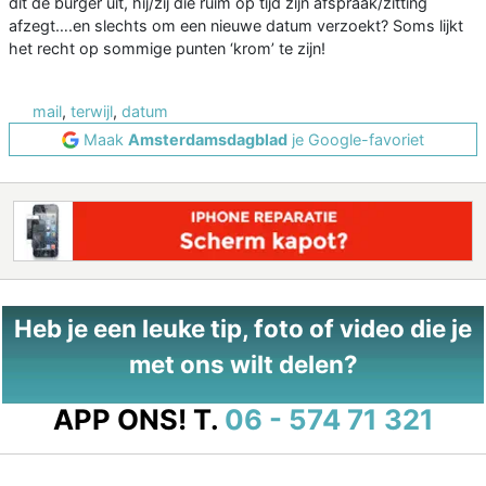
dit de burger uit, hij/zij die ruim op tijd zijn afspraak/zitting
afzegt….en slechts om een nieuwe datum verzoekt? Soms lijkt
het recht op sommige punten ‘krom’ te zijn!
mail
,
terwijl
,
datum
Maak
Amsterdamsdagblad
je Google-favoriet
Heb je een leuke tip, foto of video die je
met ons wilt delen?
APP ONS!
T.
06 - 574 71 321