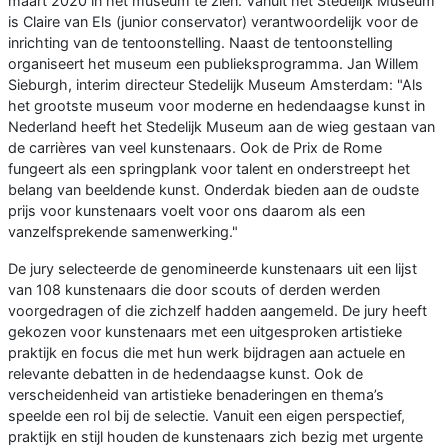
maart 2020 in het museum te zien. Vanuit het Stedelijk Museum
is Claire van Els (junior conservator) verantwoordelijk voor de
inrichting van de tentoonstelling. Naast de tentoonstelling
organiseert het museum een publieksprogramma. Jan Willem
Sieburgh, interim directeur Stedelijk Museum Amsterdam: "Als
het grootste museum voor moderne en hedendaagse kunst in
Nederland heeft het Stedelijk Museum aan de wieg gestaan van
de carrières van veel kunstenaars. Ook de Prix de Rome
fungeert als een springplank voor talent en onderstreept het
belang van beeldende kunst. Onderdak bieden aan de oudste
prijs voor kunstenaars voelt voor ons daarom als een
vanzelfsprekende samenwerking."
De jury selecteerde de genomineerde kunstenaars uit een lijst
van 108 kunstenaars die door scouts of derden werden
voorgedragen of die zichzelf hadden aangemeld. De jury heeft
gekozen voor kunstenaars met een uitgesproken artistieke
praktijk en focus die met hun werk bijdragen aan actuele en
relevante debatten in de hedendaagse kunst. Ook de
verscheidenheid van artistieke benaderingen en thema’s
speelde een rol bij de selectie. Vanuit een eigen perspectief,
praktijk en stijl houden de kunstenaars zich bezig met urgente