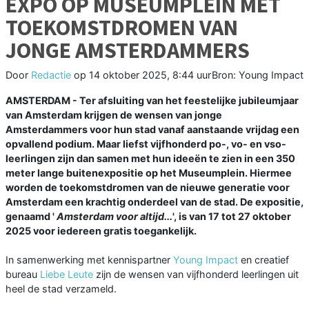
EXPO OP MUSEUMPLEIN MET
TOEKOMSTDROMEN VAN
JONGE AMSTERDAMMERS
Door
Redactie
op
14 oktober 2025, 8:44 uur
Bron: Young Impact
AMSTERDAM - Ter afsluiting van het feestelijke jubileumjaar
van Amsterdam krijgen de wensen van jonge
Amsterdammers voor hun stad vanaf aanstaande vrijdag een
opvallend podium. Maar liefst vijfhonderd po-, vo- en vso-
leerlingen zijn dan samen met hun ideeën te zien in een 350
meter lange buitenexpositie op het Museumplein. Hiermee
worden de toekomstdromen van de nieuwe generatie voor
Amsterdam een krachtig onderdeel van de stad. De expositie,
genaamd '
Amsterdam voor altijd...
', is van 17 tot 27 oktober
2025 voor iedereen gratis toegankelijk.
In samenwerking met kennispartner
Young Impact
en creatief
bureau
Liebe Leute
zijn de wensen van vijfhonderd leerlingen uit
heel de stad verzameld.