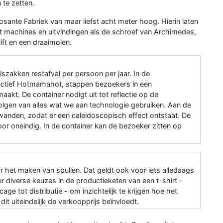
 te zetten.
ante Fabriek van maar liefst acht meter hoog. Hierin laten
t machines en uitvindingen als de schroef van Archimedes,
ift en een draaimolen.
szakken restafval per persoon per jaar. In de
ectief Hotmamahot, stappen bezoekers in een
kt. De container nodigt uit tot reflectie op de
olgen van alles wat we aan technologie gebruiken. Aan de
lwanden, zodat er een caleidoscopisch effect ontstaat. De
oor oneindig. In de container kan de bezoeker zitten op
or het maken van spullen. Dat geldt ook voor iets alledaags
ker diverse keuzes in de productieketen van een t-shirt -
ge tot distributie - om inzichtelijk te krijgen hoe het
 uiteindelijk de verkoopprijs beïnvloedt.