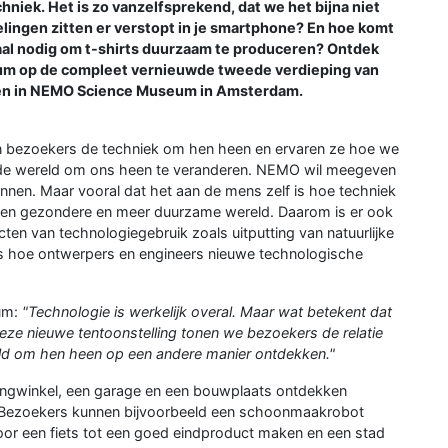
niek. Het is zo vanzelfsprekend, dat we het bijna niet
lingen zitten er verstopt in je smartphone? En hoe komt
emaal nodig om t-shirts duurzaam te produceren? Ontdek
nium op de compleet vernieuwde tweede verdieping van
ken in NEMO Science Museum in Amsterdam.
n bezoekers de techniek om hen heen en ervaren ze hoe we
de wereld om ons heen te veranderen. NEMO wil meegeven
unnen. Maar vooral dat het aan de mens zelf is hoe techniek
 een gezondere en meer duurzame wereld. Daarom is er ook
en van technologiegebruik zoals uitputting van natuurlijke
rs hoe ontwerpers en engineers nieuwe technologische
um:
"Technologie is werkelijk overal. Maar wat betekent dat
eze nieuwe tentoonstelling tonen we bezoekers de relatie
eld om hen heen op een andere manier ontdekken."
dingwinkel, een garage en een bouwplaats ontdekken
n. Bezoekers kunnen bijvoorbeeld een schoonmaakrobot
r een fiets tot een goed eindproduct maken en een stad