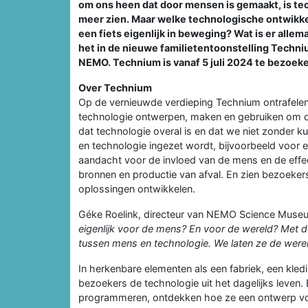
om ons heen dat door mensen is gemaakt, is tech
meer zien. Maar welke technologische ontwikke
een fiets eigenlijk in beweging? Wat is er all
het in de nieuwe familietentoonstelling Tech
NEMO. Technium is vanaf 5 juli 2024 te bezoe
Over Technium
Op de vernieuwde verdieping Technium ontrafele
technologie ontwerpen, maken en gebruiken om 
dat technologie overal is en dat we niet zonder k
en technologie ingezet wordt, bijvoorbeeld voor
aandacht voor de invloed van de mens en de effect
bronnen en productie van afval. En zien bezoeke
oplossingen ontwikkelen.
Géke Roelink, directeur van NEMO Science Muse
eigenlijk voor de mens? En voor de wereld? Met d
tussen mens en technologie. We laten ze de wer
In herkenbare elementen als een fabriek, een kle
bezoekers de technologie uit het dagelijks leve
programmeren, ontdekken hoe ze een ontwerp voo