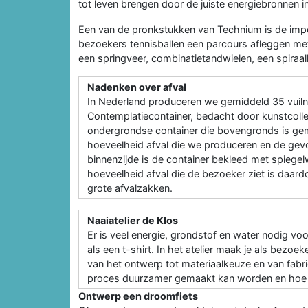
tot leven brengen door de juiste energiebronnen in
Een van de pronkstukken van Technium is de impos
bezoekers tennisballen een parcours afleggen me
een springveer, combinatietandwielen, een spiraall
Nadenken over afval
In Nederland produceren we gemiddeld 35 vuilni
Contemplatiecontainer, bedacht door kunstcoll
ondergrondse container die bovengronds is gemaa
hoeveelheid afval die we produceren en de gev
binnenzijde is de container bekleed met spiege
hoeveelheid afval die de bezoeker ziet is daard
grote afvalzakken.
Naaiatelier de Klos
Er is veel energie, grondstof en water nodig vo
als een t-shirt. In het atelier maak je als bezoe
van het ontwerp tot materiaalkeuze en van fabrica
proces duurzamer gemaakt kan worden en hoe dit
Ontwerp een droomfiets