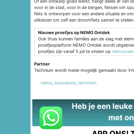
Of een ontwerp goed werkt, hangt deels af van de 
voor in de stad, voor in de bergen, fietsen om sp
fiets is ontworpen voor een andere situatie en om
uitkiezen om zelf een droomfiets samen te stellen 
Nieuwe proefjes op NEMO Ontdek
Ook thuis kunnen families aan de slag met eleme
proefjesplatform NEMO Ontdek wordt uitgebreid
proefjes zijn vanaf 5 juli te vinden op
nemoscien
Partner
Technium
wordt mede mogelijk gemaakt door Vr
nemo
,
bezoekers
,
technium
Heb je een leuke t
met on
APP ONS!
T