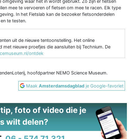
omgeving waar het in wordt gebruikt. Zo zijn er fietsen
ullen mee te vervoeren of fietsen om mee te racen. Elk type
geving. In het Fietslab kan de bezoeker fietsonderdelen
en te testen.
nten uit de nieuwe tentoonstelling. Het online
 met nieuwe proefjes die aansluiten bij Technium. De
cemuseum.nl/ontdek
iendenLoterij, hoofdpartner NEMO Science Museum.
Maak
Amsterdamsdagblad
je Google-favoriet
ip, foto of video die je
s wilt delen?
.
06 - 574 71 321