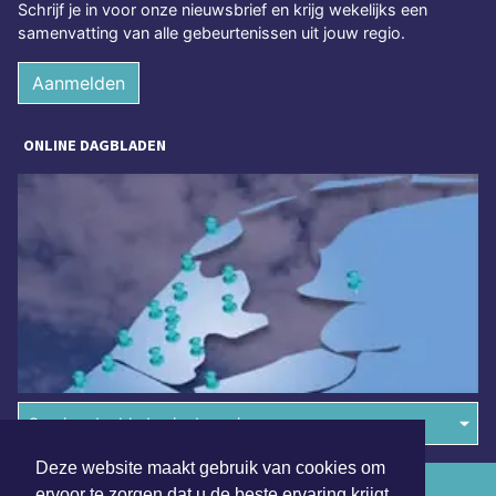
Schrijf je in voor onze nieuwsbrief en krijg wekelijks een
samenvatting van alle gebeurtenissen uit jouw regio.
Aanmelden
ONLINE DAGBLADEN
Overige dagbladen in de regio
Deze website maakt gebruik van cookies om
Algemene voorwaarden
ervoor te zorgen dat u de beste ervaring krijgt