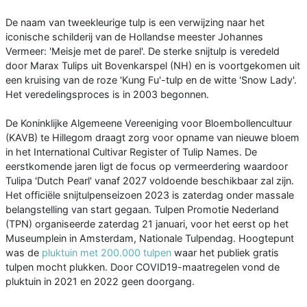
De naam van tweekleurige tulp is een verwijzing naar het
iconische schilderij van de Hollandse meester Johannes
Vermeer: 'Meisje met de parel'. De sterke snijtulp is veredeld
door Marax Tulips uit Bovenkarspel (NH) en is voortgekomen uit
een kruising van de roze 'Kung Fu'-tulp en de witte 'Snow Lady'.
Het veredelingsproces is in 2003 begonnen.
De Koninklijke Algemeene Vereeniging voor Bloembollencultuur
(KAVB) te Hillegom draagt zorg voor opname van nieuwe bloem
in het International Cultivar Register of Tulip Names. De
eerstkomende jaren ligt de focus op vermeerdering waardoor
Tulipa 'Dutch Pearl' vanaf 2027 voldoende beschikbaar zal zijn.
Het officiële snijtulpenseizoen 2023 is zaterdag onder massale
belangstelling van start gegaan. Tulpen Promotie Nederland
(TPN) organiseerde zaterdag 21 januari, voor het eerst op het
Museumplein in Amsterdam, Nationale Tulpendag. Hoogtepunt
was de
pluktuin met 200.000 tulpen
waar het publiek gratis
tulpen mocht plukken. Door COVID19-maatregelen vond de
pluktuin in 2021 en 2022 geen doorgang.