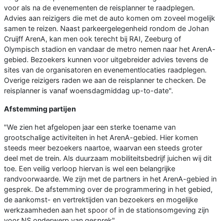
voor als na de evenementen de reisplanner te raadplegen.
Advies aan reizigers die met de auto komen om zoveel mogelijk
samen te reizen. Naast parkeergelegenheid rondom de Johan
Cruijff ArenA, kan men ook terecht bij RAI, Zeeburg of
Olympisch stadion en vandaar de metro nemen naar het ArenA-
gebied. Bezoekers kunnen voor uitgebreider advies tevens de
sites van de organisatoren en evenementlocaties raadplegen.
Overige reizigers raden we aan de reisplanner te checken. De
reisplanner is vanaf woensdagmiddag up-to-date".
Afstemming partijen
"We zien het afgelopen jaar een sterke toename van
grootschalige activiteiten in het ArenA-gebied. Hier komen
steeds meer bezoekers naartoe, waarvan een steeds groter
deel met de trein. Als duurzaam mobiliteitsbedrijf juichen wij dit
toe. Een veilig verloop hiervan is wel een belangrijke
randvoorwaarde. We zijn met de partners in het ArenA-gebied in
gesprek. De afstemming over de programmering in het gebied,
de aankomst- en vertrektijden van bezoekers en mogelijke
werkzaamheden aan het spoor of in de stationsomgeving zijn
voor NS onderwerp van gesprek".