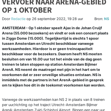
VERVOER NAAR ARENA-GEBIED
OP 1 OKTOBER
Door
Redactie
op
26 september 2022, 19:28 uur
Bron:
NS
AMSTERDAM - Op 1 oktober speelt Ajax in de Johan Cruijf
Arena (55.000 bezoekers) en vindt er ook een concert plaats
in Ziggo Dome (15.000). Tegelijkertijd is slechts 1 spoor
tussen Amsterdam en Utrecht beschikbaar vanwege
werkzaamheden. Hierdoor is er geen treincapaciteit
beschikbaar voor de bezoekers. Daarom heeft NS moeten
besluiten om van 16.00 uur tot het einde van de dag geen
treinen te laten stoppen op station Amsterdam Bijlmer
ArenA. NS neemt de maatregel met pijn in het hart om te
voorkomen dat er zeer onveilige situaties ontstaan. NS is
inmiddels met de partners in het ArenA-gebied in gesprek
om te kijken hoe dit in de toekomst voorkomen kan worden.
Vanwege de werkzaamheden kan NS 2 in plaats van 8 treinen
per uur/richting op het traject Utrecht-Amsterdam Bijlmer
ArenA-Amsterdam Zuid-Schiphol Airport. Binnen een paar uur