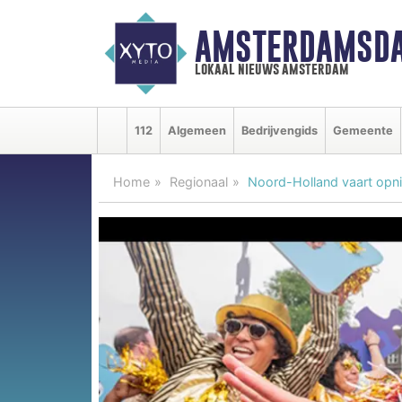
AMSTERDAMSDA
lokaal nieuws amsterdam
112
Algemeen
Bedrijvengids
Gemeente
Home
Regionaal
Noord-Holland vaart opn