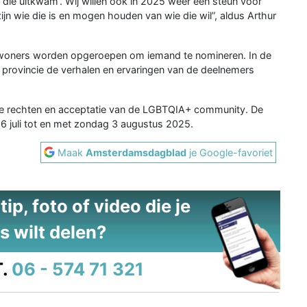
 die uitkwam’. Wij willen ook in 2025 weer een steun voor
ijn wie die is en mogen houden van wie die wil”, aldus Arthur
 inwoners worden opgeroepen om iemand te nomineren. In de
provincie de verhalen en ervaringen van de deelnemers
 de rechten en acceptatie van de LGBTQIA+ community. De
6 juli tot en met zondag 3 augustus 2025.
Maak
Amsterdamsdagblad
je Google-favoriet
ip, foto of video die je
s wilt delen?
.
06 - 574 71 321