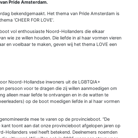
 van Pride Amsterdam.
aterdag bekendgemaakt. Het thema van Pride Amsterdam is
et thema ‘CHEER FOR LOVE’.
 boot vol enthousiaste Noord-Hollanders die elkaar
n wie ze willen houden. Die liefde in al haar vormen vieren
baar en voelbaar te maken, geven wij het thema LOVE een
d voor Noord-Hollandse inwoners uit de LGBTQIA+
n persoon voor te dragen die zij willen aanmoedigen om
ang alleen maar liefde te ontvangen en in de watten te
heerleaders) op de boot moedigen liefde in al haar vormen
enomineerde mee te varen op de provincieboot. “De
e kant toont aan dat onze provincieboot afgelopen jaren op
rd-Hollanders veel heeft betekend. Deelnemers noemden