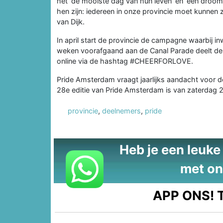
het 'de mooiste dag van hun leven’ en ‘een droom
hen zijn: iedereen in onze provincie moet kunnen z
van Dijk.
In april start de provincie de campagne waarbij
weken voorafgaand aan de Canal Parade deelt de 
online via de hashtag #CHEERFORLOVE.
Pride Amsterdam vraagt jaarlijks aandacht voor
28e editie van Pride Amsterdam is van zaterdag 2
provincie
,
deelnemers
,
pride
Heb je een leuke t
met on
APP ONS!
T