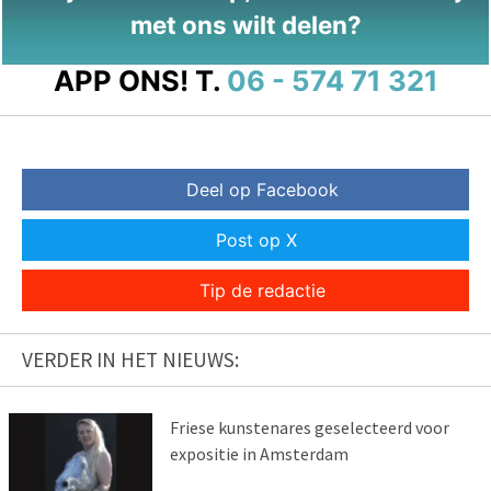
met ons wilt delen?
APP ONS!
T.
06 - 574 71 321
Deel op Facebook
Post op X
Tip de redactie
VERDER IN HET NIEUWS:
Friese kunstenares geselecteerd voor
expositie in Amsterdam