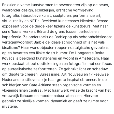
Er zullen diverse kunstvormen te bewonderen zijn op de beurs,
waaronder design, schilderijen, grafische vormgeving,
fotografie, interactieve kunst, sculpturen, performance art,
virtual reality en NFT's. Beeldend kunstenares Nicolette Bénard
exposeert voor de derde keer tijdens de kunstbeurs. Met haar
serie 'Icons' verkent Bénard de grens tussen perfectie en
imperfectie. Ze onderzoekt de Barbiepop als schoonheidsicoon:
vertegenwoordigt Barbie de ideale schoonheid of is het vals
idealisme? Haar wandobjecten roepen nostalgische gevoelens
op en bevatten een flinke dosis humor. De Hongaarse Beáta
Kovács is beeldend kunstenares en woont in Amsterdam. Haar
werk bestaat uit potloodtekeningen en fotografie, met een focus
op surrealistische zelfportretten. Ze gebruikt licht en schaduw
om diepte te creëren. Surrealisme, Art Nouveau en 17 -eeuwse
Nederlandse stillevens zijn haar grote inspiratiebronnen. In de
schilderijen van Cate Adriana staan organische vormen en
vloeiende lijnen centraal. Met haar werk wil ze de kracht van het
vrouwelijk lichaam en moeder natuur laten zien. Hiervoor
gebruikt ze sierlijke vormen, dynamiek en geeft ze ruimte voor
mysterie.