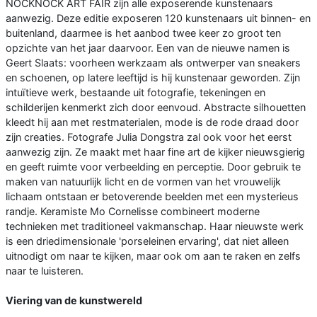
NOCKNOCK ART FAIR zijn alle exposerende kunstenaars
aanwezig. Deze editie exposeren 120 kunstenaars uit binnen- en
buitenland, daarmee is het aanbod twee keer zo groot ten
opzichte van het jaar daarvoor. Een van de nieuwe namen is
Geert Slaats: voorheen werkzaam als ontwerper van sneakers
en schoenen, op latere leeftijd is hij kunstenaar geworden. Zijn
intuïtieve werk, bestaande uit fotografie, tekeningen en
schilderijen kenmerkt zich door eenvoud. Abstracte silhouetten
kleedt hij aan met restmaterialen, mode is de rode draad door
zijn creaties. Fotografe Julia Dongstra zal ook voor het eerst
aanwezig zijn. Ze maakt met haar fine art de kijker nieuwsgierig
en geeft ruimte voor verbeelding en perceptie. Door gebruik te
maken van natuurlijk licht en de vormen van het vrouwelijk
lichaam ontstaan er betoverende beelden met een mysterieus
randje. Keramiste Mo Cornelisse combineert moderne
technieken met traditioneel vakmanschap. Haar nieuwste werk
is een driedimensionale 'porseleinen ervaring', dat niet alleen
uitnodigt om naar te kijken, maar ook om aan te raken en zelfs
naar te luisteren.
Viering van de kunstwereld