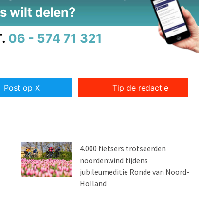
s wilt delen?
.
06 - 574 71 321
Post op X
Tip de redactie
4.000 fietsers trotseerden
noordenwind tijdens
jubileumeditie Ronde van Noord-
Holland