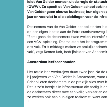
leidt Van Gelder mensen uit de regio én statu
(GWW). Zo speelt de Van Gelder-school ook in 
Van Gelder geen nieuwe business; hun eigen opl
jaar en voorziet in alle opleidingen voor de infr
Deelnemers van de Van Gelder-school starten in d
op een eigen locatie aan de Petroleumhavenweg 
“Eerst gaan de deelnemers twee weken intensief a
een VCA-opleiding. Daarna start het lesprogramma.
ons vak. En ’s middags maken ze praktijkopdracht
vak”, zegt Remco Kok, bedrijfsleider van Aannem
Amsterdam leefbaar houden
Het totale leer-werktraject duurt twee jaar. Na d
bij projecten van Van Gelder in Amsterdam, waar e
School leren deelnemers in de praktijk alles over h
Dat is zo’n beetje alle infrastructuur die nodig 
de deelnemers direct mee aan veilig verkeer en de
ze werken ook aan hun eigen toekomst, want aan
.”