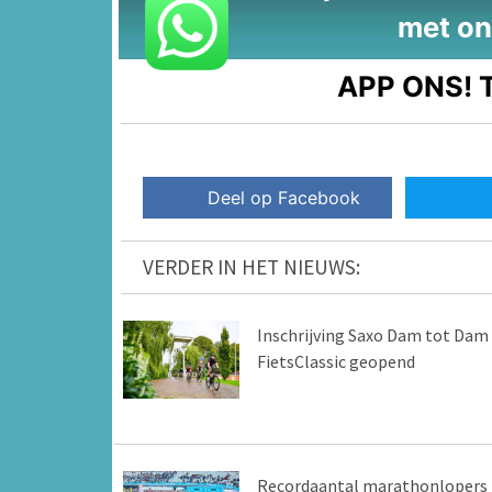
met on
APP ONS!
T
Deel op Facebook
VERDER IN HET NIEUWS:
Inschrijving Saxo Dam tot Dam
FietsClassic geopend
Recordaantal marathonlopers