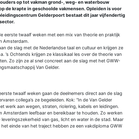
shouders op tot vakman grond-, weg- en waterbouw
op de krapte in geschoolde vakmensen. Opleiden is voor
eidingscentrum Gelderpoort bestaat dit jaar vijfendertig
asector.
e eerste twaalf weken met een mix van theorie en praktijk
in Amsterdam.
an de slag met de Nederlandse taal en cultuur en krijgen ze
 ’s Ochtends krijgen ze klassikaal les over de theorie van
en. Zo zijn ze al snel concreet aan de slag met het GWW-
ingsmaatschappij Van Gelder.
e eerste twaalf weken gaan de deelnemers direct aan de slag
rvaren collega’s ze begeleiden. Kok: “In de Van Gelder
et werk aan wegen, straten, riolering, kabels en leidingen.
is om Amsterdam leefbaar en bereikbaar te houden. Zo werken
 leveringszekerheid van gas, licht en water in de stad. Maar
 het einde van het traject hebben ze een vakdiploma GWW