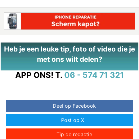
Heb je een leuke tip, foto of video die je
met ons wilt delen?
APP ONS!
T.
06 - 574 71 321
Deel op Facebook
Post op X
Tip de redactie