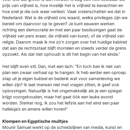
prijs van vrijheid is, hoe moeilijk het is vrijheid te bevechten en
hoe snel je die ook weer verliest. Vaak onderschatten we dat in
Nederland. Wat is de vrijheid ons waard, welke privileges zijn we
bereid om daarvoor op te geven? Je kunt eeuwen werken
richting een democratie en met een paar beslissingen gaat de
vrijheid van pers eraan, de vrijheid van kunst, of de vrijheid van
religie. Daarom maak ik me zo’n zorgen over het huidige kabinet
dat aan de rechtsstaat blijft morrelen en steeds verder de grens
opzoekt. Als dat niet ophoudt is dit het begin van het einde.”
Het blijft even stil. Dan, met een lach: “En toch ben ik niet van
plan een zwaar verhaal op te hangen. Ik heb eerder een oproep:
stap uit je eigen bubbel en bedenk wat voor samenleving we
willen zijn? Ik laat mensen niet met vragen zitten, ik geef ook
oplossingen. Natuurlijk is het ongemakkelijk als je een spiegel
krijgt voorgehouden, maar het gaat óók een leuke avond
worden. Sterker nog, ik zou het liefste aan het eind een paar
halleluja’s en amens willen horen!”
Klompen en Egyptische muiltjes
Mounir Samuel werkt op de scheidslijnen van media, kunst en