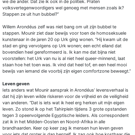
we die ander. Dat zie ik ook in de politiek. Praten
volksvertegenwoordigers wel genoeg met mensen zoals ik?
Stappen ze uit hun bubbel?”
Willem Arondéus zelf was niet bang om uit zijn bubbel te
stappen. Mounir ziet daar bewijs voor toen de homoseksuele
kunstenaar in de jaren 20 op Urk ging wonen. “Hij kwam uit de
stad en ging vervolgens op Urk wonen; een echt eiland dat
bovendien heel gereformeerd is. Ik kan me dat bijna niet
voorstellen: het Urk van nu is al niet heel queer-minnend, laat
staan hoe het toen was. Ik vind dat heel tof, en een heel mooi
bewijs van iemand die voorbij zijn eigen comfortzone beweegt.”
Leven geven
Iets anders wat Mounir aansprak in Arondéus’ levensverhaal is
dat hij zijn leven wilde riskeren voor de vrijheid en de veiligheid
van anderen. “Dat is iets wat ik heel erg herken uit mijn eigen
leven. Zo stond ik op het Tahirplein tijdens 3 grote opstanden
tegen 3 opeenvolgende Egyptische leiders. Als correspondent
zat ik in het Midden-Oosten en Noord-Afrika in alle
brandhaarden. Keer op keer zag ik mensen hun leven geven
voor iets dat groter is dan henzelf. Ik zag ook hoe kostbaar die