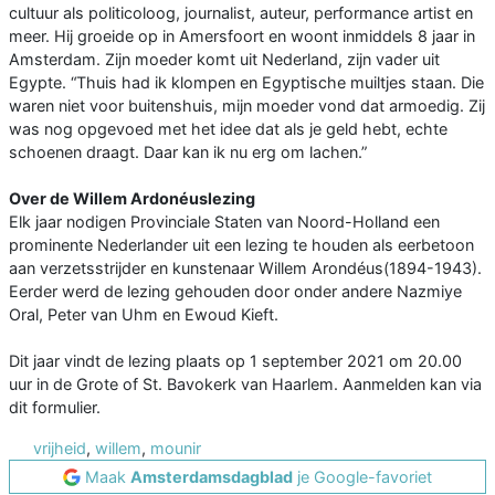
cultuur als politicoloog, journalist, auteur, performance artist en
meer. Hij groeide op in Amersfoort en woont inmiddels 8 jaar in
Amsterdam. Zijn moeder komt uit Nederland, zijn vader uit
Egypte. “Thuis had ik klompen en Egyptische muiltjes staan. Die
waren niet voor buitenshuis, mijn moeder vond dat armoedig. Zij
was nog opgevoed met het idee dat als je geld hebt, echte
schoenen draagt. Daar kan ik nu erg om lachen.”
Over de Willem Ardonéuslezing
Elk jaar nodigen Provinciale Staten van Noord-Holland een
prominente Nederlander uit een lezing te houden als eerbetoon
aan verzetsstrijder en kunstenaar Willem Arondéus(1894-1943).
Eerder werd de lezing gehouden door onder andere Nazmiye
Oral, Peter van Uhm en Ewoud Kieft.
Dit jaar vindt de lezing plaats op 1 september 2021 om 20.00
uur in de Grote of St. Bavokerk van Haarlem. Aanmelden kan via
dit formulier.
vrijheid
,
willem
,
mounir
Maak
Amsterdamsdagblad
je Google-favoriet