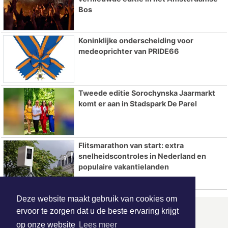
Bos
Koninklijke onderscheiding voor
medeoprichter van PRIDE66
Tweede editie Sorochynska Jaarmarkt
komt er aan in Stadspark De Parel
Flitsmarathon van start: extra
snelheidscontroles in Nederland en
populaire vakantielanden
Deze website maakt gebruik van cookies om
ervoor te zorgen dat u de beste ervaring krijgt
ONZE
PARTNERS
op onze website
Lees meer