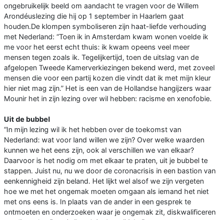
ongebruikelijk beeld om aandacht te vragen voor de Willem
Arondéuslezing die hij op 1 september in Haarlem gaat
houden.De klompen symboliseren zijn haat-liefde verhouding
met Nederland: “Toen ik in Amsterdam kwam wonen voelde ik
me voor het eerst echt thuis: ik kwam opeens veel meer
mensen tegen zoals ik. Tegelijkertijd, toen de uitslag van de
afgelopen Tweede Kamerverkiezingen bekend werd, met zoveel
mensen die voor een partij kozen die vindt dat ik met mijn kleur
hier niet mag zijn.” Het is een van de Hollandse hangijzers waar
Mounir het in zijn lezing over wil hebben: racisme en xenofobie.
Uit de bubbel
“In mijn lezing wil ik het hebben over de toekomst van
Nederland: wat voor land willen we zijn? Over welke waarden
kunnen we het eens zijn, ook al verschillen we van elkaar?
Daarvoor is het nodig om met elkaar te praten, uit je bubbel te
stappen. Juist nu, nu we door de coronacrisis in een bastion van
eenkennigheid zijn beland. Het lijkt wel alsof we zijn vergeten
hoe we met het ongemak moeten omgaan als iemand het niet
met ons eens is. In plaats van de ander in een gesprek te
ontmoeten en onderzoeken waar je ongemak zit, diskwalificeren