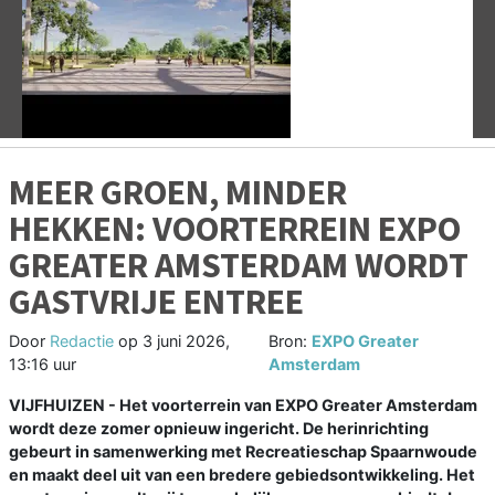
Vorige
V
MEER GROEN, MINDER
HEKKEN: VOORTERREIN EXPO
GREATER AMSTERDAM WORDT
GASTVRIJE ENTREE
Door
Redactie
op
3 juni 2026,
Bron:
EXPO Greater
13:16 uur
Amsterdam
VIJFHUIZEN - Het voorterrein van EXPO Greater Amsterdam
wordt deze zomer opnieuw ingericht. De herinrichting
gebeurt in samenwerking met Recreatieschap Spaarnwoude
en maakt deel uit van een bredere gebiedsontwikkeling. Het