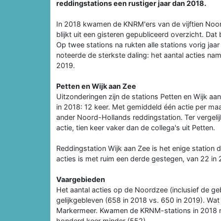
reddingstations een rustiger jaar dan 2018.
In 2018 kwamen de KNRM'ers van de vijftien Noor
blijkt uit een gisteren gepubliceerd overzicht. Dat
Op twee stations na rukten alle stations vorig ja
noteerde de sterkste daling: het aantal acties nam
2019.
Petten en Wijk aan Zee
Uitzonderingen zijn de stations Petten en Wijk a
in 2018: 12 keer. Met gemiddeld één actie per ma
ander Noord-Hollands reddingstation. Ter vergelij
actie, tien keer vaker dan de collega's uit Petten.
Reddingstation Wijk aan Zee is het enige station d
acties is met ruim een derde gestegen, van 22 in 
Vaargebieden
Het aantal acties op de Noordzee (inclusief de g
gelijkgebleven (658 in 2018 vs. 650 in 2019). Wat w
Markermeer. Kwamen de KRNM-stations in 2018 nog 
honderd keer minder (552).