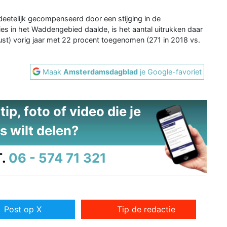
eetelijk gecompenseerd door een stijging in de
es in het Waddengebied daalde, is het aantal uitrukken daar
ust) vorig jaar met 22 procent toegenomen (271 in 2018 vs.
Maak
Amsterdamsdagblad
je Google-favoriet
ip, foto of video die je
s wilt delen?
.
06 - 574 71 321
Post op X
Tip de redactie