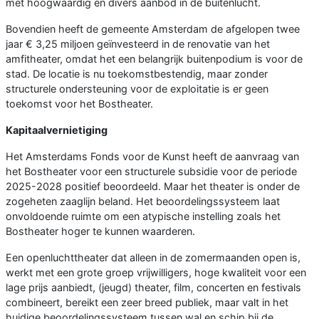
met hoogwaardig en divers aanbod in de buitenlucht.
Bovendien heeft de gemeente Amsterdam de afgelopen twee
jaar € 3,25 miljoen geïnvesteerd in de renovatie van het
amfitheater, omdat het een belangrijk buitenpodium is voor de
stad. De locatie is nu toekomstbestendig, maar zonder
structurele ondersteuning voor de exploitatie is er geen
toekomst voor het Bostheater.
Kapitaalvernietiging
Het Amsterdams Fonds voor de Kunst heeft de aanvraag van
het Bostheater voor een structurele subsidie voor de periode
2025-2028 positief beoordeeld. Maar het theater is onder de
zogeheten zaaglijn beland. Het beoordelingssysteem laat
onvoldoende ruimte om een atypische instelling zoals het
Bostheater hoger te kunnen waarderen.
Een openluchttheater dat alleen in de zomermaanden open is,
werkt met een grote groep vrijwilligers, hoge kwaliteit voor een
lage prijs aanbiedt, (jeugd) theater, film, concerten en festivals
combineert, bereikt een zeer breed publiek, maar valt in het
huidige beoordelingssysteem tussen wal en schip bij de