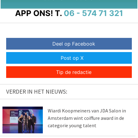
APP ONS!
T.
06 - 574 71 321
Deel op Facebook
Post op X
Tip de redactie
VERDER IN HET NIEUWS:
Wiardi Koopmeiners van JDA Salon in
Amsterdam wint coiffure award in de
categorie young talent