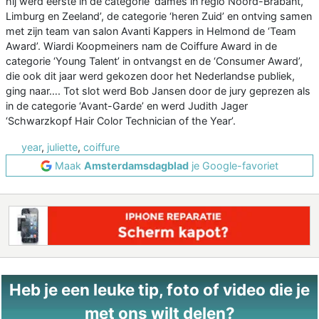
hij werd eerste in de categorie ‘dames in regio Noord-Brabant,
Limburg en Zeeland’, de categorie ‘heren Zuid’ en ontving samen
met zijn team van salon Avanti Kappers in Helmond de ‘Team
Award’. Wiardi Koopmeiners nam de Coiffure Award in de
categorie ‘Young Talent’ in ontvangst en de ‘Consumer Award’,
die ook dit jaar werd gekozen door het Nederlandse publiek,
ging naar…. Tot slot werd Bob Jansen door de jury geprezen als
in de categorie ‘Avant-Garde’ en werd Judith Jager
‘Schwarzkopf Hair Color Technician of the Year’.
year
,
juliette
,
coiffure
Maak
Amsterdamsdagblad
je Google-favoriet
Heb je een leuke tip, foto of video die je
met ons wilt delen?