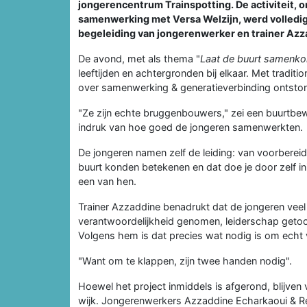
jongerencentrum Trainspotting. De activiteit,
samenwerking met Versa Welzijn, werd volledig 
begeleiding van jongerenwerker en trainer Azz
De avond, met als thema "
Laat de buurt samenk
leeftijden en achtergronden bij elkaar. Met tradit
over samenwerking & generatieverbinding ontsto
"Ze zijn echte bruggenbouwers," zei een buurtbe
indruk van hoe goed de jongeren samenwerkten.
De jongeren namen zelf de leiding: van voorbereidi
buurt konden betekenen en dat doe je door zelf init
een van hen.
Trainer Azzaddine benadrukt dat de jongeren veel
verantwoordelijkheid genomen, leiderschap geto
Volgens hem is dat precies wat nodig is om echt 
"Want om te klappen, zijn twee handen nodig".
Hoewel het project inmiddels is afgerond, blijven
wijk. Jongerenwerkers Azzaddine Echarkaoui & 