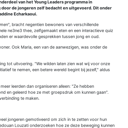
 onderdeel van het Young Leaders programma in
door de jongeren zelf bedacht en uitgevoerd. Dit onder
addine Echarkaoui.
omen
", bracht negentien bewoners van verschillende
ionele ne3ne3 thee, zelfgemaakt eten en een interactieve quiz
nden er waardevolle gesprekken tussen jong en oud.
woner. Ook Maria, een van de aanwezigen, was onder de
ng tot uitvoering. "We wilden laten zien wat wij voor onze
iatief te nemen, een betere wereld begint bij jezelf," aldus
 meer leerden dan organiseren alleen: "Ze hebben
ond en geleerd hoe ze met groepsdruk om kunnen gaan".
verbinding te maken.
 veel jongeren gemotiveerd om zich in te zetten voor hun
Redouan Louzati onderzoeken hoe ze deze beweging kunnen