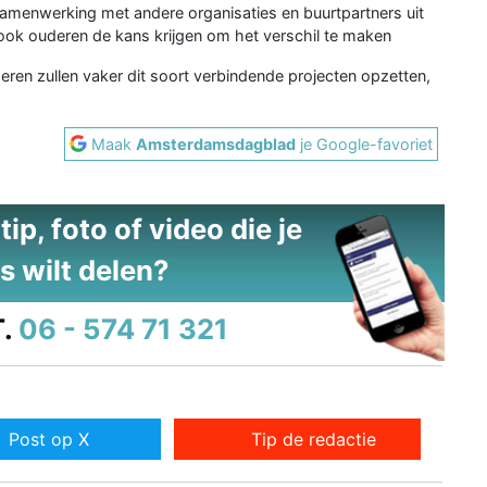
samenwerking met andere organisaties en buurtpartners uit
 ook ouderen de kans krijgen om het verschil te maken
geren zullen vaker dit soort verbindende projecten opzetten,
Maak
Amsterdamsdagblad
je Google-favoriet
ip, foto of video die je
s wilt delen?
.
06 - 574 71 321
Post op X
Tip de redactie